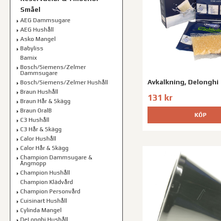
Småel
AEG Dammsugare
AEG Hushåll
Asko Mangel
Babyliss
Bamix
Bosch/Siemens/Zelmer
Dammsugare
Avkalkning, Delonghi
Bosch/Siemens/Zelmer Hushåll
Braun Hushåll
131 kr
Braun Hår & Skägg
Braun OralB
KÖP
C3 Hushåll
C3 Hår & Skägg
Calor Hushåll
Calor Hår & Skägg
Champion Dammsugare &
Ångmopp
Champion Hushåll
Champion Klädvård
Champion Personvård
Cuisinart Hushåll
Cylinda Mangel
DeLonghi Hushåll