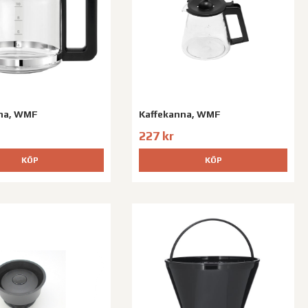
na, WMF
Kaffekanna, WMF
227 kr
KÖP
KÖP