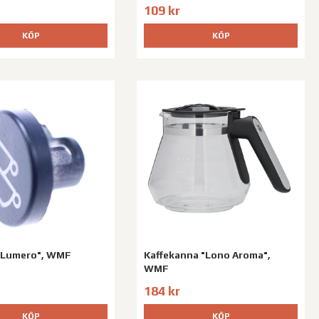
109 kr
KÖP
KÖP
"Lumero", WMF
Kaffekanna "Lono Aroma",
WMF
184 kr
KÖP
KÖP