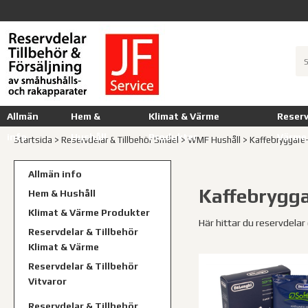
Allmän
Hem &
Klimat & Värme
Reserv
info
Hushåll
Produkter
Värme
Startsida
>
Reservdelar & Tillbehör Småel
>
WMF Hushåll
>
Kaffebryggare
Allmän info
Kaffebrygga
Hem & Hushåll
Klimat & Värme Produkter
Här hittar du reservdelar
Reservdelar & Tillbehör
Klimat & Värme
Reservdelar & Tillbehör
Vitvaror
Reservdelar & Tillbehör