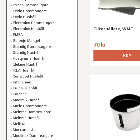
Dyson Dammsugare
Exido Dammsugare
Exido Hushåll
Electrolux Dammsugare
Filterhållare, WMF
Electrolux Hushåll
EMSA
Gorenje Mangel
70 kr
Grundig Dammsugare
Grundig Hushåll
KÖP
Husqvarna Hushåll
IdeLine Hushåll
IKEA Hushåll
Kenwood Hushåll
Kitchenaid
Krups Hushåll
Kärcher
Magimix Hushåll
Miele Dammsugare
Melissa Dammsugare
Melissa Hushåll
Melitta
Moccamaster
Moulinex Dammsugare