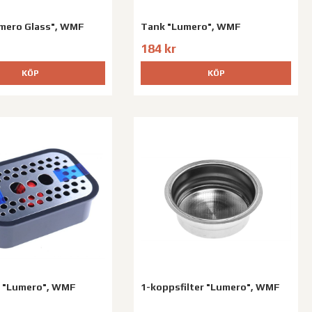
mero Glass", WMF
Tank "Lumero", WMF
184 kr
KÖP
KÖP
e "Lumero", WMF
1-koppsfilter "Lumero", WMF