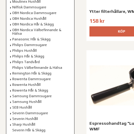
Moulinex Hushåll
Nilfisk Dammsugare
Ytter filterhållare, W
OBH Nordica Dammsugare
OBH Nordica Hushåll
158 kr
OBH Nordica Hår & Skägg
OBH Nordica Välbefinnande &
KÖP
Hälsa
Panasonic Hår & Skägg
Philips Dammsugare
Philips Hushåll
Philips Hår & Skägg
Philips Tandvård
Philips Välbefinnande & Hälsa
Remington Hår & Skägg
Rowenta Dammsugare
Rowenta Hushåll
Rowenta Hår & Skägg
Samsung Dammsugare
Samsung Hushåll
SEB Hushåll
Severin Dammsugare
Severin Hushåll
Espressohandtag "Lu
Sharp Hushåll
WMF
Severin Hår & Skägg