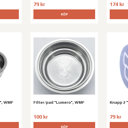
79 kr
174 kr
KÖP
o", WMF
Filter/pad "Lumero", WMF
Knapp 2 
100 kr
79 kr
KÖP