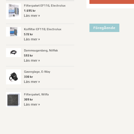
Filterpaket EF116, Electrolux
1.695 kr
Läs mer »
Föregående
Kolfilter EF118, Electrolux
572 kr
Läs mer »
Dammsugarslang, Nilfisk
593 kr
Läs mer »
Gasreglage, E-Way
330 kr
Läs mer »
Filterpaket, Wilfa
309 kr
Läs mer »