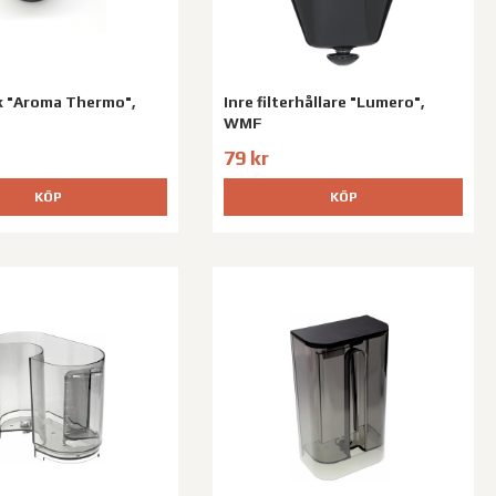
 "Aroma Thermo",
Inre filterhållare "Lumero",
WMF
79 kr
KÖP
KÖP