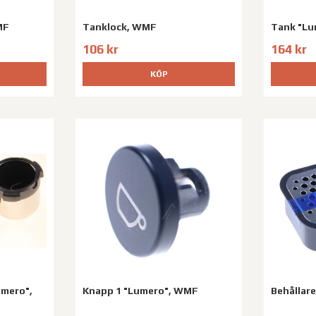
MF
Tanklock, WMF
Tank "Lu
106 kr
164 kr
KÖP
mero",
Knapp 1 "Lumero", WMF
Behållar