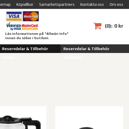
temap
Köpvillkor
Samarbetspartners
Kontakta oss
Om oss
0
0 kr
Läs informationen på "Allmän Info"
innan du söker i butiken.
Reservdelar & Tillbehör
Reservdelar & Tillbehör
Småel
Elscooter