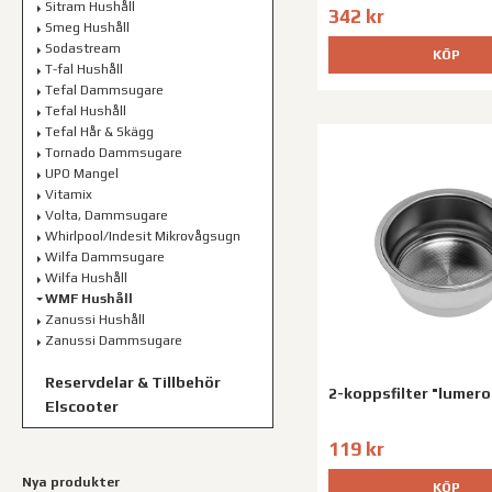
Sitram Hushåll
342 kr
Smeg Hushåll
Sodastream
KÖP
T-fal Hushåll
Tefal Dammsugare
Tefal Hushåll
Tefal Hår & Skägg
Tornado Dammsugare
UPO Mangel
Vitamix
Volta, Dammsugare
Whirlpool/Indesit Mikrovågsugn
Wilfa Dammsugare
Wilfa Hushåll
WMF Hushåll
Zanussi Hushåll
Zanussi Dammsugare
Reservdelar & Tillbehör
2-koppsfilter "lumer
Elscooter
119 kr
Nya produkter
KÖP