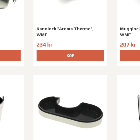
Kannlock "Aroma Thermo",
Mugglock
WMF
WMF
234 kr
207 kr
KÖP