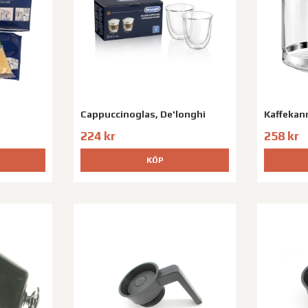
Cappuccinoglas, De'longhi
Kaffekan
224 kr
258 kr
KÖP