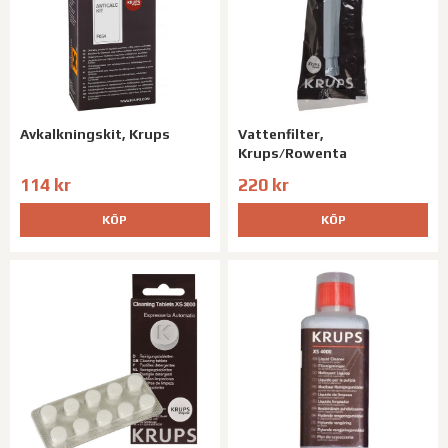
Avkalkningskit, Krups
Vattenfilter,
Krups/Rowenta
114 kr
220 kr
KÖP
KÖP