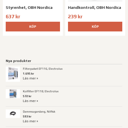
Styrenhet, OBH Nordica
Handkontroll, OBH Nordica
637 kr
239 kr
KÖP
KÖP
Nya produkter
Filterpaket EF116, Electrolux
1.695 kr
Läs mer »
Kolfilter EF118, Electrolux
572 kr
Läs mer »
Dammsugarslang, Nilfisk
593 kr
Läs mer »