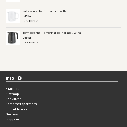
Kaffekanna "Performance", Wilfa
349 kr
Läs mer »
Termoskanna "Performance Thermo", Wilfa
799 kr
Läs mer »
Info
Startsida
Sitemap
Köpvillkor
Samarbetspartners
Kontakta oss
Om oss
Logga in