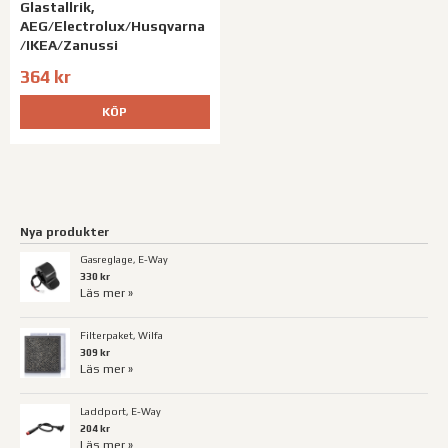
Glastallrik,
AEG/Electrolux/Husqvarna
/IKEA/Zanussi
364 kr
KÖP
Nya produkter
Gasreglage, E-Way
330 kr
Läs mer »
Filterpaket, Wilfa
309 kr
Läs mer »
Laddport, E-Way
204 kr
Läs mer »