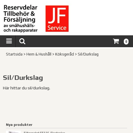
0
Startsida
>
Hem & Hushåll
>
Köksgeråd
>
Sil/Durkslag
Sil/Durkslag
Här hittar du sil/durkslag.
Nya produkter
Filterpaket EF116, Electrolux