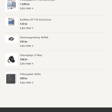
1.695 kr
Läs mer »
Kolfilter EF118, Electrolux
572 kr
Läs mer »
Dammsugarslang, Nilfisk
593 kr
Läs mer »
Gasreglage, E-Way
330 kr
Läs mer »
Filterpaket, Wilfa
309 kr
Läs mer »