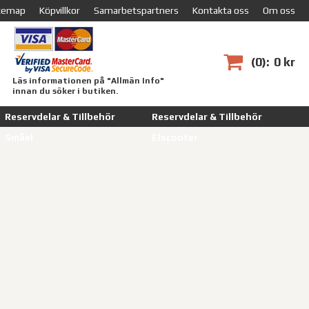
temap
Köpvillkor
Samarbetspartners
Kontakta oss
Om oss
0
0 kr
Läs informationen på "Allmän Info"
innan du söker i butiken.
Reservdelar & Tillbehör
Reservdelar & Tillbehör
Småel
Elscooter