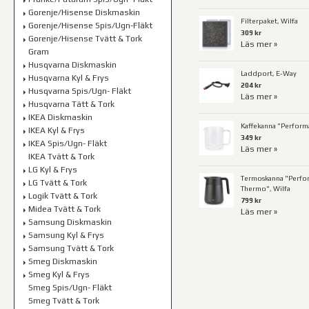
Gorenje/Hisense Diskmaskin
Filterpaket, Wilfa
Gorenje/Hisense Spis/Ugn-Fläkt
309 kr
Gorenje/Hisense Tvätt & Tork
Läs mer »
Gram
Husqvarna Diskmaskin
Laddport, E-Way
Husqvarna Kyl & Frys
204 kr
Husqvarna Spis/Ugn- Fläkt
Läs mer »
Husqvarna Tätt & Tork
IKEA Diskmaskin
Kaffekanna "Perform
IKEA Kyl & Frys
349 kr
IKEA Spis/Ugn- Fläkt
Läs mer »
IKEA Tvätt & Tork
LG Kyl & Frys
Termoskanna "Perfo
LG Tvätt & Tork
Thermo", Wilfa
Logik Tvätt & Tork
799 kr
Midea Tvätt & Tork
Läs mer »
Samsung Diskmaskin
Samsung Kyl & Frys
Samsung Tvätt & Tork
Smeg Diskmaskin
Smeg Kyl & Frys
Smeg Spis/Ugn- Fläkt
Smeg Tvätt & Tork