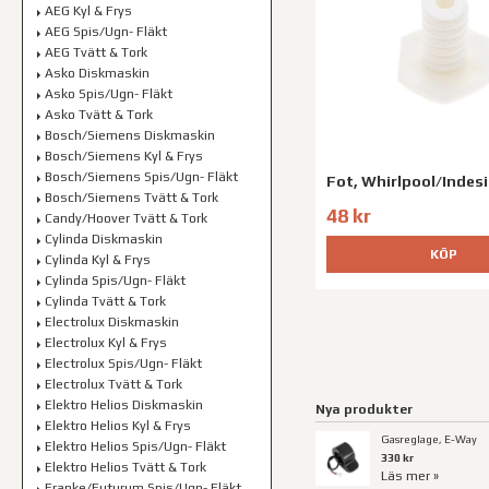
AEG Kyl & Frys
AEG Spis/Ugn- Fläkt
AEG Tvätt & Tork
Asko Diskmaskin
Asko Spis/Ugn- Fläkt
Asko Tvätt & Tork
Bosch/Siemens Diskmaskin
Bosch/Siemens Kyl & Frys
Bosch/Siemens Spis/Ugn- Fläkt
Fot, Whirlpool/Indes
Bosch/Siemens Tvätt & Tork
48 kr
Candy/Hoover Tvätt & Tork
Cylinda Diskmaskin
KÖP
Cylinda Kyl & Frys
Cylinda Spis/Ugn- Fläkt
Cylinda Tvätt & Tork
Electrolux Diskmaskin
Electrolux Kyl & Frys
Electrolux Spis/Ugn- Fläkt
Electrolux Tvätt & Tork
Elektro Helios Diskmaskin
Nya produkter
Elektro Helios Kyl & Frys
Gasreglage, E-Way
Elektro Helios Spis/Ugn- Fläkt
330 kr
Elektro Helios Tvätt & Tork
Läs mer »
Franke/Futurum Spis/Ugn- Fläkt