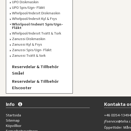
UPO Diskmaskin
UPO Spis/Ugn- Fläkt
Whirlpool/Indesit Diskmaskin
Whirlpool/Indesit Kyl & Frys
Whirlpool/Indesit Spis/Ugn-
Fläkt
Whirlpool/Indesit Tvätt & Tork
Zanussi Diskmaskin
Zanussi Kyl & Frys
Zanussi Spis/Ugn- Fläkt
Zanussi Tvätt & tork
Reservdelar & Tillbehör
Småel
Reservdelar & Tillbehör
Elscooter
Info
Kontakta o
Startsida
+46 (0)54-1349
Sitemap
jfservice@telia.
Köpvillkor
Öppettider: Mån