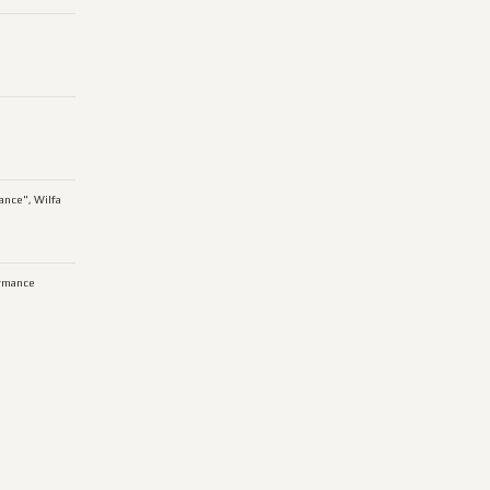
ance", Wilfa
rmance