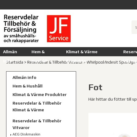
Allmän
Hem &
Klimat & Värme
Reserv
info
Hushåll
Produkter
Värme
Startsida
>
Reservdelar & Tillbehör Vitvaror
>
Whirlpool/Indesit Spis/Ugn-
Allmän info
Fot
Hem & Hushåll
Klimat & Värme Produkter
Här hittar du fötter till s
Reservdelar & Tillbehör
Klimat & Värme
Reservdelar & Tillbehör
Vitvaror
AEG Diskmaskin