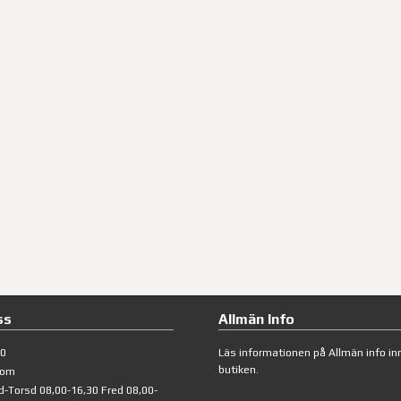
ss
Allmän Info
40
Läs informationen på
Allmän info
inn
butiken.
com
d-Torsd 08,00-16,30 Fred 08,00-