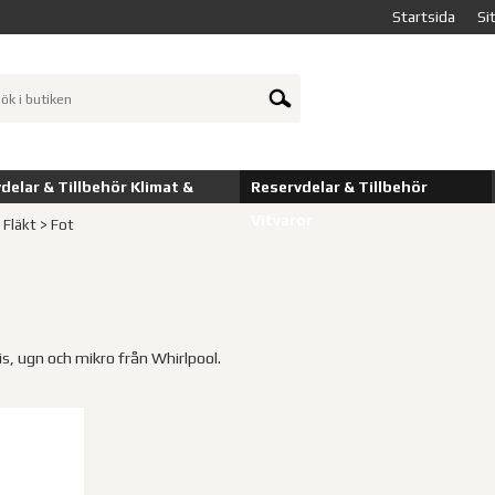
Startsida
Si
delar & Tillbehör Klimat &
Reservdelar & Tillbehör
Vitvaror
 Fläkt
>
Fot
pis, ugn och mikro från Whirlpool.