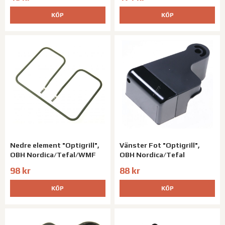
KÖP
KÖP
Nedre element "Optigrill",
Vänster Fot "Optigrill",
OBH Nordica/Tefal/WMF
OBH Nordica/Tefal
98 kr
88 kr
KÖP
KÖP