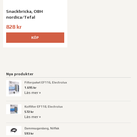
Snackbricka, OBH
nordica/Tefal
828 kr
KÖP
Nya produkter
Filterpaket EF116, Electrolux
1.695 kr
Läs mer »
Kolfilter EF118, Electrolux
572 kr
Läs mer »
Dammsugarslang, Nilfisk
593 kr