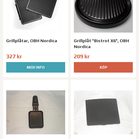
Grillplåtar, OBH Nordica
Grillplåt "Bistrot X6", OBH
Nordica
327 kr
209 kr
MER INFO
KÖP