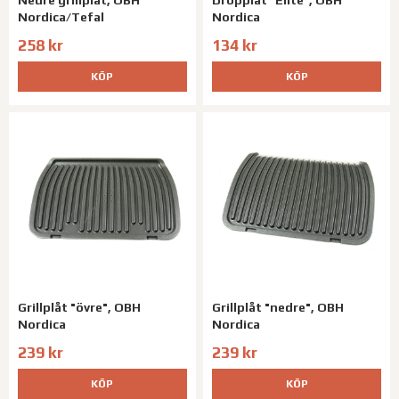
Nordica/Tefal
Nordica
258 kr
134 kr
KÖP
KÖP
Grillplåt "övre", OBH
Grillplåt "nedre", OBH
Nordica
Nordica
239 kr
239 kr
KÖP
KÖP