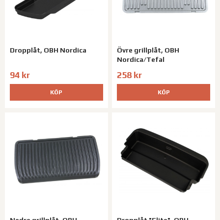
Dropplåt, OBH Nordica
Övre grillplåt, OBH
Nordica/Tefal
94 kr
258 kr
KÖP
KÖP
Nedre grillplåt, OBH
Dropplåt "Elite", OBH