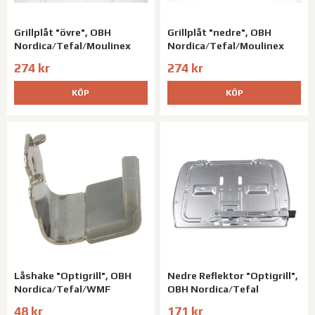
Grillplåt "övre", OBH
Grillplåt "nedre", OBH
Nordica/Tefal/Moulinex
Nordica/Tefal/Moulinex
274 kr
274 kr
KÖP
KÖP
Låshake "Optigrill", OBH
Nedre Reflektor "Optigrill",
Nordica/Tefal/WMF
OBH Nordica/Tefal
48 kr
171 kr