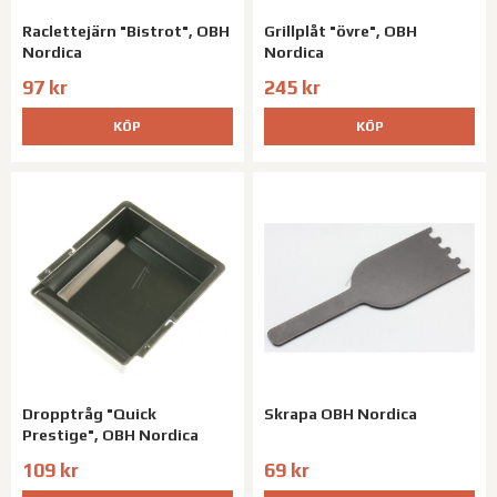
Raclettejärn "Bistrot", OBH
Grillplåt "övre", OBH
Nordica
Nordica
97 kr
245 kr
KÖP
KÖP
Dropptråg "Quick
Skrapa OBH Nordica
Prestige", OBH Nordica
109 kr
69 kr