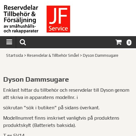
0
Startsida
>
Reservdelar & Tillbehör Småel
>
Dyson Dammsugare
Dyson Dammsugare
Enklast hittar du tillbehör och reservdelar till Dyson genom
att skriva in apparatens modellnr. i
sökrutan "sök i butiken" på sidans överkant.
Modellnumret finns inskrivet vanligtvis på produktens
produktskylt (Batteriets baksida).
T.ex SV14