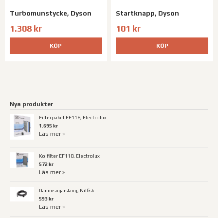
Turbomunstycke, Dyson
Startknapp, Dyson
1.308 kr
101 kr
KÖP
KÖP
Nya produkter
Filterpaket EF116, Electrolux
1.695 kr
Läs mer »
Kolfilter EF118, Electrolux
572 kr
Läs mer »
Dammsugarslang, Nilfisk
593 kr
Läs mer »