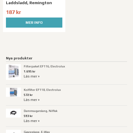
Laddsladd, Remington
187 kr
MER INFO
Nya produkter
Filterpaket EF116, Electrolux
1.695 kr
Läs mer »
Kolfilter EF118, Electrolux
572 kr
Läs mer »
Dammsugarslang, Nilfisk
593 kr
Läs mer »
Gasreglage, E-Way