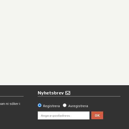
Nyhetsbrev
an ni söker i
Registrera
Avregistrera
OK