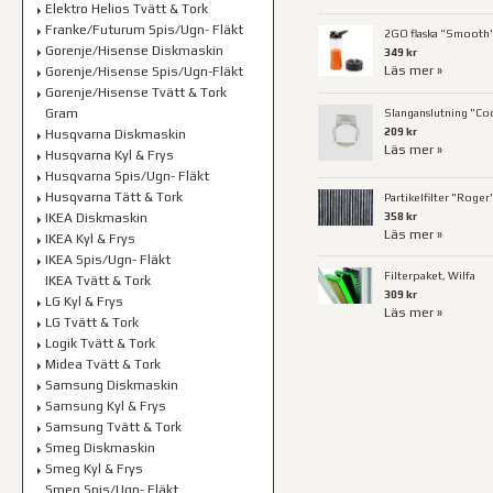
Elektro Helios Tvätt & Tork
Franke/Futurum Spis/Ugn- Fläkt
2GO flaska "Smooth"
Gorenje/Hisense Diskmaskin
349 kr
Läs mer »
Gorenje/Hisense Spis/Ugn-Fläkt
Gorenje/Hisense Tvätt & Tork
Gram
Slanganslutning "Coo
209 kr
Husqvarna Diskmaskin
Läs mer »
Husqvarna Kyl & Frys
Husqvarna Spis/Ugn- Fläkt
Husqvarna Tätt & Tork
Partikelfilter "Roger
358 kr
IKEA Diskmaskin
Läs mer »
IKEA Kyl & Frys
IKEA Spis/Ugn- Fläkt
Filterpaket, Wilfa
IKEA Tvätt & Tork
309 kr
LG Kyl & Frys
Läs mer »
LG Tvätt & Tork
Logik Tvätt & Tork
Midea Tvätt & Tork
Samsung Diskmaskin
Samsung Kyl & Frys
Samsung Tvätt & Tork
Smeg Diskmaskin
Smeg Kyl & Frys
Smeg Spis/Ugn- Fläkt