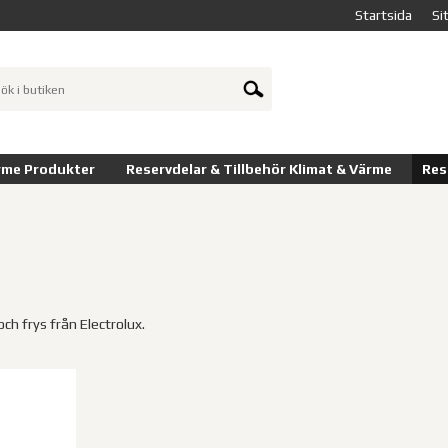
Startsida
Si
rme Produkter
Reservdelar & Tillbehör Klimat & Värme
Res
 och frys från Electrolux.