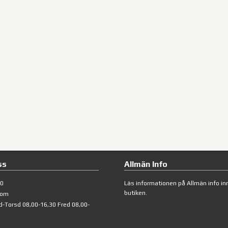
ss
Allmän Info
40
Läs informationen på
Allmän info
inn
butiken.
com
d-Torsd 08,00-16,30 Fred 08,00-