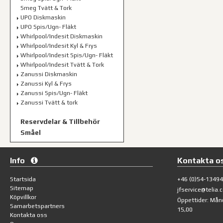
Smeg Tvätt & Tork
UPO Diskmaskin
UPO Spis/Ugn- Fläkt
Whirlpool/Indesit Diskmaskin
Whirlpool/Indesit Kyl & Frys
Whirlpool/Indesit Spis/Ugn- Fläkt
Whirlpool/Indesit Tvätt & Tork
Zanussi Diskmaskin
Zanussi Kyl & Frys
Zanussi Spis/Ugn- Fläkt
Zanussi Tvätt & tork
Reservdelar & Tillbehör
Småel
Info
Kontakta o
Startsida
+46 (0)54-1349
Sitemap
jfservice@telia.
Köpvillkor
Öppettider: Mån
Samarbetspartners
15,00
Kontakta oss