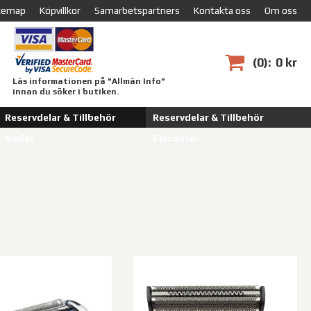
temap
Köpvillkor
Samarbetspartners
Kontakta oss
Om oss
0
0 kr
Läs informationen på "Allmän Info"
innan du söker i butiken.
Reservdelar & Tillbehör
Reservdelar & Tillbehör
Småel
Elscooter