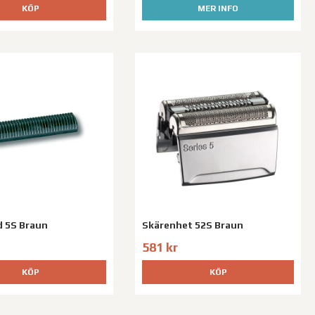
KÖP
MER INFO
 5S Braun
Skärenhet 52S Braun
581 kr
KÖP
KÖP