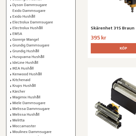
Dyson Dammsugare
Exido Dammsugare
Exido Hushåll
Electrolux Dammsugare
Skärenhet 31S Braun
Electrolux Hushåll
EMSA
395 kr
Gorenje Mangel
Grundig Dammsugare
KÖP
Grundig Hushåll
Husqvarna Hushåll
IdeLine Hushåll
IKEA Hushåll
Kenwood Hushåll
Kitchenaid
Krups Hushåll
Kärcher
Magimix Hushåll
Miele Dammsugare
Melissa Dammsugare
Melissa Hushåll
Melitta
Moccamaster
Moulinex Dammsugare