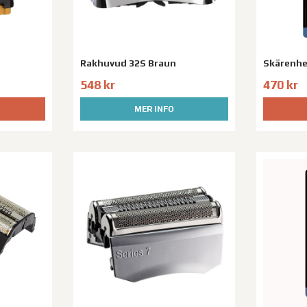
Rakhuvud 32S Braun
Skärenhe
548 kr
470 kr
MER INFO