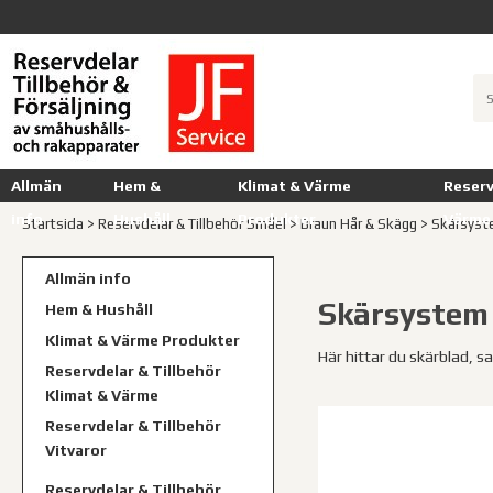
Allmän
Hem &
Klimat & Värme
Reserv
info
Hushåll
Produkter
Värme
Startsida
>
Reservdelar & Tillbehör Småel
>
Braun Hår & Skägg
>
Skärsyst
Allmän info
Skärsystem
Hem & Hushåll
Klimat & Värme Produkter
Här hittar du skärblad,
Reservdelar & Tillbehör
Klimat & Värme
Reservdelar & Tillbehör
Vitvaror
Reservdelar & Tillbehör