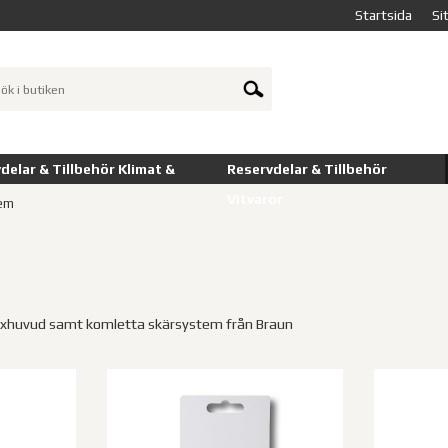
Startsida
Si
delar & Tillbehör Klimat &
Reservdelar & Tillbehör
Vitvaror
em
 saxhuvud samt komletta skärsystem från Braun