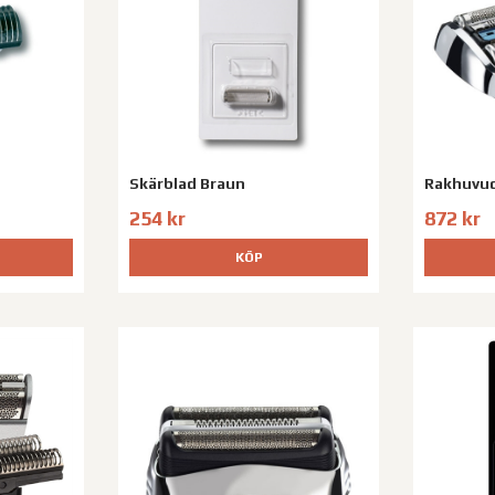
Skärblad Braun
Rakhuvud
254 kr
872 kr
KÖP