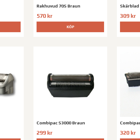
Rakhuvud 70S Braun
Skärblad
570 kr
309 kr
KÖP
Combipac S3000 Braun
Combipac
299 kr
320 kr