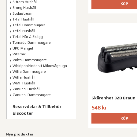
Sitram Hushåll
KÖP
Smeg Hushåll
Sodastream
T-fal Hushåll
Tefal Dammsugare
Tefal Hushåll
Tefal Hår & Skägg
Tornado Dammsugare
UPO Mangel
Vitamix
Volta, Dammsugare
Whirlpool/Indesit Mikrovågsugn
Wilfa Dammsugare
Wilfa Hushåll
WMF Hushåll
Zanussi Hushåll
Zanussi Dammsugare
Skärenhet 32B Braun
Reservdelar & Tillbehör
548 kr
Elscooter
KÖP
Nya produkter