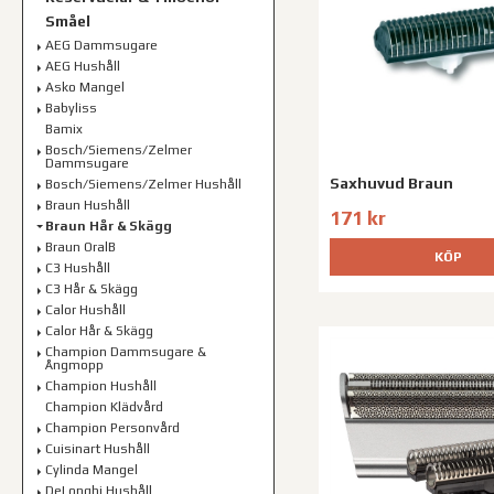
Småel
AEG Dammsugare
AEG Hushåll
Asko Mangel
Babyliss
Bamix
Bosch/Siemens/Zelmer
Dammsugare
Saxhuvud Braun
Bosch/Siemens/Zelmer Hushåll
Braun Hushåll
171 kr
Braun Hår & Skägg
Braun OralB
KÖP
C3 Hushåll
C3 Hår & Skägg
Calor Hushåll
Calor Hår & Skägg
Champion Dammsugare &
Ångmopp
Champion Hushåll
Champion Klädvård
Champion Personvård
Cuisinart Hushåll
Cylinda Mangel
DeLonghi Hushåll