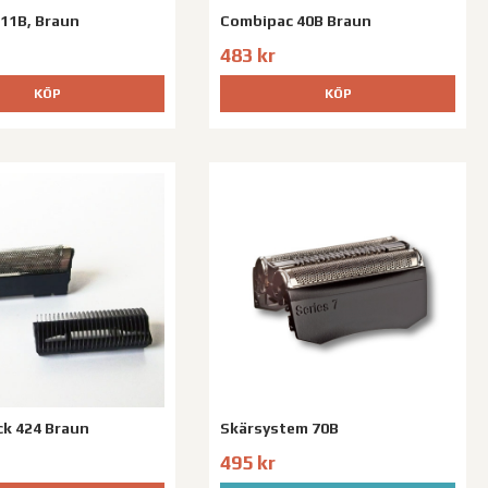
 11B, Braun
Combipac 40B Braun
483 kr
KÖP
KÖP
k 424 Braun
Skärsystem 70B
495 kr