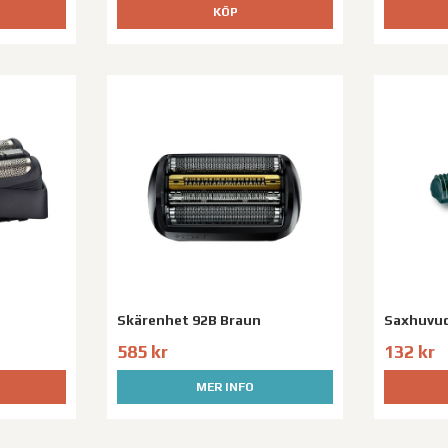
KÖP
Skärenhet 92B Braun
Saxhuvud
585 kr
132 kr
MER INFO