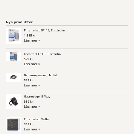
Nya produkter
Filterpaket EF116, Electrolux
1.695 kr
Läs mer »
Kolfilter EF118, Electrolux
572 kr
Läs mer »
Dammsugarslang, Nilfisk
593 kr
Läs mer »
Gasreglage, E-Way
330 kr
Läs mer »
Filterpaket, Wilfa
309 kr
Läs mer »