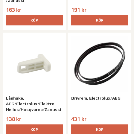
/Zanussi
163 kr
191 kr
KÖP
KÖP
Låshake,
Drivrem, Electrolux/AEG
AEG/Electrolux/Elektro
Helios/Husqvarna/Zanussi
138 kr
431 kr
KÖP
KÖP