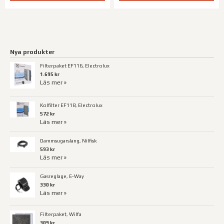
Nya produkter
Filterpaket EF116, Electrolux
1.695 kr
Läs mer »
Kolfilter EF118, Electrolux
572 kr
Läs mer »
Dammsugarslang, Nilfisk
593 kr
Läs mer »
Gasreglage, E-Way
330 kr
Läs mer »
Filterpaket, Wilfa
309 kr