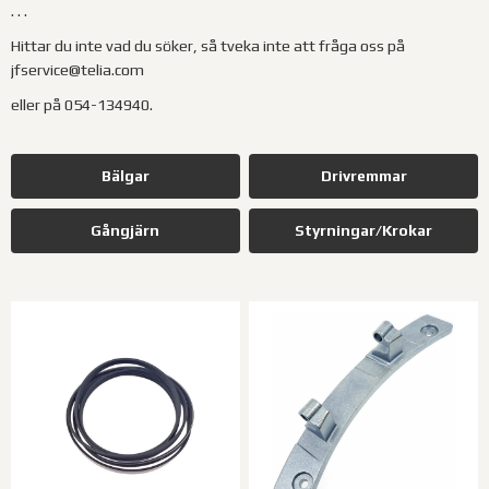
. . .
Hittar du inte vad du söker, så tveka inte att fråga oss på
jfservice@telia.com
eller på 054-134940.
Bälgar
Drivremmar
Gångjärn
Styrningar/Krokar