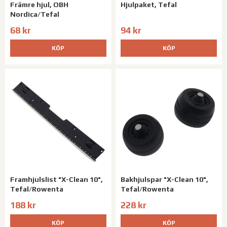
Främre hjul, OBH
Hjulpaket, Tefal
Nordica/Tefal
68 kr
94 kr
KÖP
KÖP
Framhjulslist "X-Clean 10",
Bakhjulspar "X-Clean 10",
Tefal/Rowenta
Tefal/Rowenta
188 kr
228 kr
KÖP
KÖP