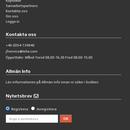
Köpvillkor
Samarbetspartners
Kontakta oss
Om oss
Logga in
Kontakta oss
+46 (0)54-134940
jfservice@telia.com
Öppettider: Månd-Torsd 08,00-16,30 Fred 08,00-15,00
Allmän Info
Läs informationen på
Allmän info
innan ni söker i butiken.
Nyhetsbrev
Registrera
Avregistrera
OK