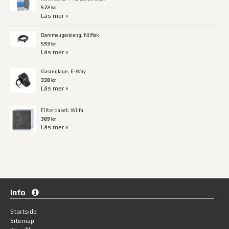
572 kr
Läs mer »
Dammsugarslang, Nilfisk
593 kr
Läs mer »
Gasreglage, E-Way
330 kr
Läs mer »
Filterpaket, Wilfa
309 kr
Läs mer »
Info
Startsida
Sitemap