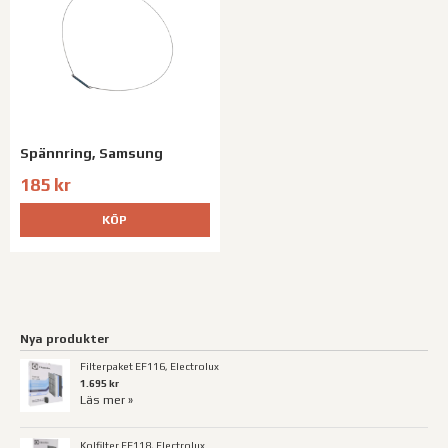
Spännring, Samsung
185 kr
KÖP
Nya produkter
Filterpaket EF116, Electrolux
1.695 kr
Läs mer »
Kolfilter EF118, Electrolux