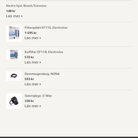
Nedre hjul, Bosch/Siemens
148 kr
Läs mer »
Filterpaket EF116, Electrolux
1.695 kr
Läs mer »
Kolfilter EF118, Electrolux
572 kr
Läs mer »
Dammsugarslang, Nilfisk
593 kr
Läs mer »
Gasreglage, E-Way
330 kr
Läs mer »