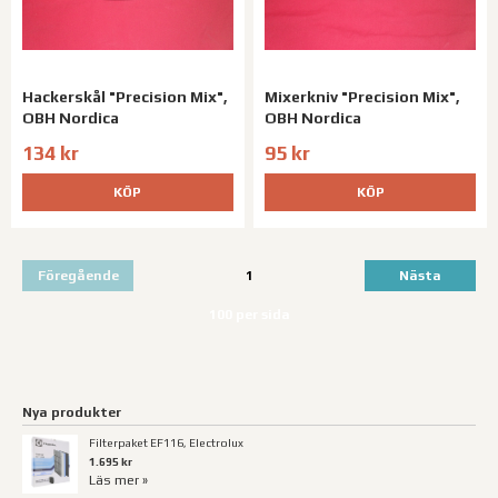
Hackerskål "Precision Mix",
Mixerkniv "Precision Mix",
OBH Nordica
OBH Nordica
134 kr
95 kr
KÖP
KÖP
Föregående
1
Nästa
100 per sida
Nya produkter
Filterpaket EF116, Electrolux
1.695 kr
Läs mer »