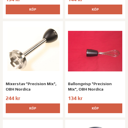
KÖP
KÖP
Mixerstav "Precision Mix",
Ballongvisp "Precision
OBH Nordica
Mix", OBH Nordica
244 kr
134 kr
KÖP
KÖP