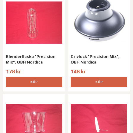
Blenderflaska "Precision
Drivlock "Precision Mix",
Mix", OBH Nordica
OBH Nordica
178 kr
148 kr
KÖP
KÖP