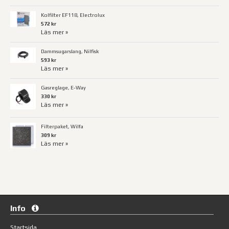
Kolfilter EF118, Electrolux
572 kr
Läs mer »
Dammsugarslang, Nilfisk
593 kr
Läs mer »
Gasreglage, E-Way
330 kr
Läs mer »
Filterpaket, Wilfa
309 kr
Läs mer »
Info
Startsida