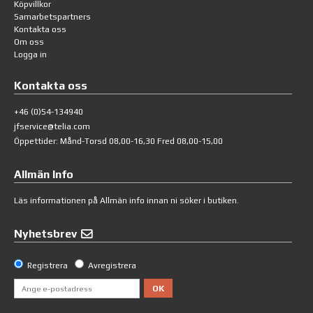
Köpvillkor
Samarbetspartners
Kontakta oss
Om oss
Logga in
Kontakta oss
+46 (0)54-134940
jfservice@telia.com
Öppettider: Månd-Torsd 08,00-16,30 Fred 08,00-15,00
Allmän Info
Läs informationen på
Allmän info
innan ni söker i butiken.
Nyhetsbrev
Registrera
Avregistrera
OK