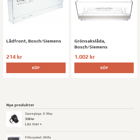
Lådfront, Bosch/Siemens
Grönsakslåda,
Bosch/Siemens
214 kr
1.002 kr
KÖP
KÖP
Nya produkter
Gasreglage, E-Way
330 kr
Läs mer »
Filterpaket, Wilfa