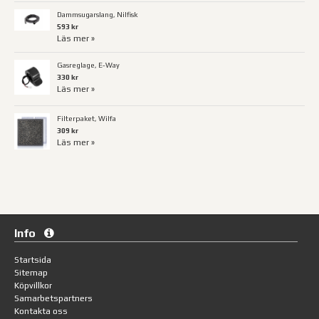
Dammsugarslang, Nilfisk
593 kr
Läs mer »
Gasreglage, E-Way
330 kr
Läs mer »
Filterpaket, Wilfa
309 kr
Läs mer »
Info
Startsida
Sitemap
Köpvillkor
Samarbetspartners
Kontakta oss