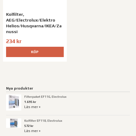
Kolfilter,
AEG/Electrolux/Elektro
Helios/Husqvarna/IKEA/Za
nussi
234 kr
KÖP
Nya produkter
Filterpaket EF116, Electrolux
1.695 kr
Läs mer »
Kolfilter EF118, Electrolux
572 kr
Läs mer »