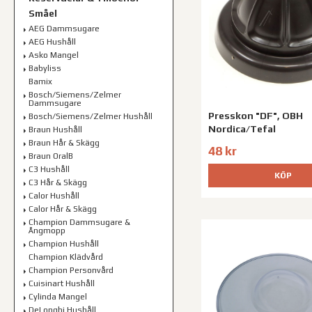
Småel
AEG Dammsugare
AEG Hushåll
Asko Mangel
Babyliss
Bamix
Bosch/Siemens/Zelmer
Dammsugare
Presskon "DF", OBH
Bosch/Siemens/Zelmer Hushåll
Nordica/Tefal
Braun Hushåll
Braun Hår & Skägg
48 kr
Braun OralB
C3 Hushåll
KÖP
C3 Hår & Skägg
Calor Hushåll
Calor Hår & Skägg
Champion Dammsugare &
Ångmopp
Champion Hushåll
Champion Klädvård
Champion Personvård
Cuisinart Hushåll
Cylinda Mangel
DeLonghi Hushåll