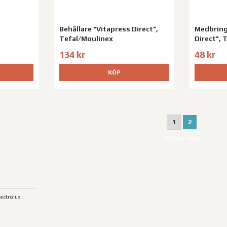
Behållare "Vitapress Direct",
Medbring
Tefal/Moulinex
Direct", 
134 kr
48 kr
KÖP
1
2
100 per sida
lectrolux