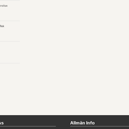
trolux
isk
ss
Allmän Info