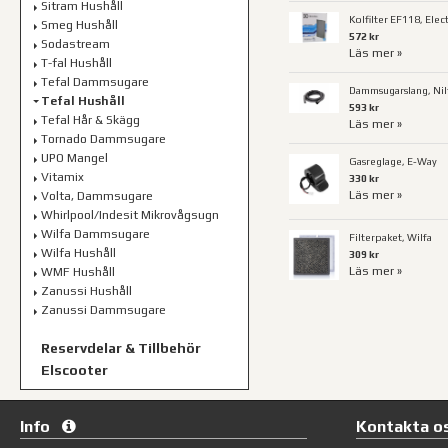
Sitram Hushåll
Kolfilter EF118, Elec
Smeg Hushåll
572 kr
Sodastream
Läs mer »
T-fal Hushåll
Tefal Dammsugare
Dammsugarslang, Nilf
Tefal Hushåll
593 kr
Tefal Hår & Skägg
Läs mer »
Tornado Dammsugare
UPO Mangel
Gasreglage, E-Way
Vitamix
330 kr
Läs mer »
Volta, Dammsugare
Whirlpool/Indesit Mikrovågsugn
Wilfa Dammsugare
Filterpaket, Wilfa
Wilfa Hushåll
309 kr
Läs mer »
WMF Hushåll
Zanussi Hushåll
Zanussi Dammsugare
Reservdelar & Tillbehör
Elscooter
Info
Kontakta o