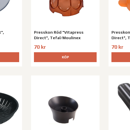
t",
Presskon Röd "Vitapress
Presskon
Direct", Tefal/Moulinex
Direct", 
70 kr
70 kr
KÖP