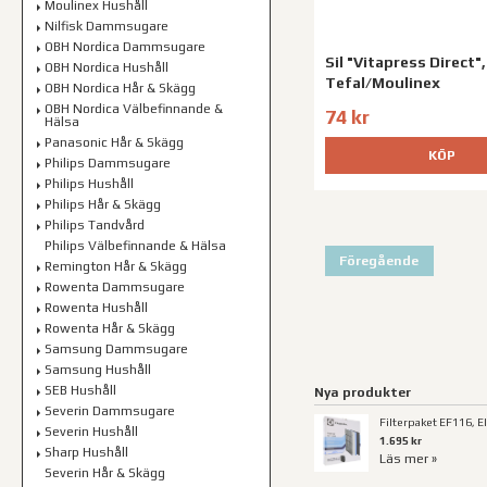
Moulinex Hushåll
Nilfisk Dammsugare
OBH Nordica Dammsugare
Sil "Vitapress Direct",
OBH Nordica Hushåll
Tefal/Moulinex
OBH Nordica Hår & Skägg
OBH Nordica Välbefinnande &
74 kr
Hälsa
Panasonic Hår & Skägg
KÖP
Philips Dammsugare
Philips Hushåll
Philips Hår & Skägg
Philips Tandvård
Philips Välbefinnande & Hälsa
Föregående
Remington Hår & Skägg
Rowenta Dammsugare
Rowenta Hushåll
Rowenta Hår & Skägg
Samsung Dammsugare
Samsung Hushåll
SEB Hushåll
Nya produkter
Severin Dammsugare
Filterpaket EF116, E
Severin Hushåll
1.695 kr
Sharp Hushåll
Läs mer »
Severin Hår & Skägg