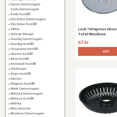
Dyson Dammsugare
Exido Dammsugare
Exido Hushåll
Electrolux Dammsugare
Electrolux Hushåll
Lock "Vitapress Direc
EMSA
Tefal/Moulinex
Gorenje Mangel
Grundig Dammsugare
67 kr
Grundig Hushåll
Husqvarna Hushåll
KÖP
IdeLine Hushåll
IKEA Hushåll
Kenwood Hushåll
Kitchenaid
Krups Hushåll
Kärcher
Magimix Hushåll
Miele Dammsugare
Melissa Dammsugare
Melissa Hushåll
Melitta
Moccamaster
Moulinex Dammsugare