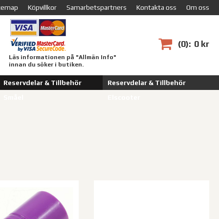
temap
Köpvillkor
Samarbetspartners
Kontakta oss
Om oss
0
0 kr
Läs informationen på "Allmän Info"
innan du söker i butiken.
Reservdelar & Tillbehör
Reservdelar & Tillbehör
Småel
Elscooter