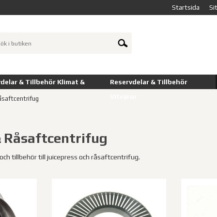
Startsida
Si
delar & Tillbehör Klimat &
Reservdelar & Tillbehör
Vitvaror
åsaftcentrifug
& Råsaftcentrifug
ch tillbehör till juicepress och råsaftcentrifug.