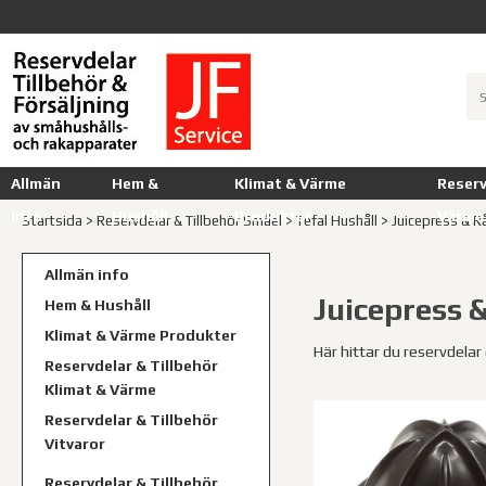
Allmän
Hem &
Klimat & Värme
Reserv
info
Hushåll
Produkter
Värme
Startsida
>
Reservdelar & Tillbehör Småel
>
Tefal Hushåll
>
Juicepress & R
Allmän info
Juicepress 
Hem & Hushåll
Klimat & Värme Produkter
Här hittar du reservdelar o
Reservdelar & Tillbehör
Klimat & Värme
Reservdelar & Tillbehör
Vitvaror
Reservdelar & Tillbehör