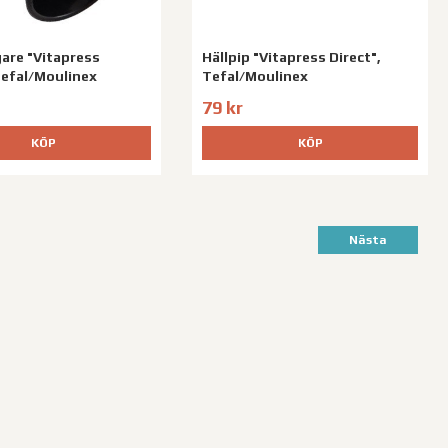
are "Vitapress
Hällpip "Vitapress Direct",
Tefal/Moulinex
Tefal/Moulinex
79 kr
KÖP
KÖP
Nästa