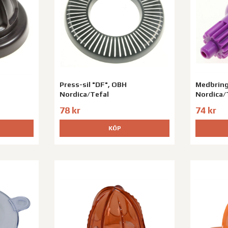
Press-sil "DF", OBH
Medbring
Nordica/Tefal
Nordica/
78 kr
74 kr
KÖP