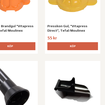
 Brandgul "Vitapress
Presskon Gul, "Vitapress
Tefal/Moulinex
Direct", Tefal/Moulinex
55 kr
KÖP
KÖP