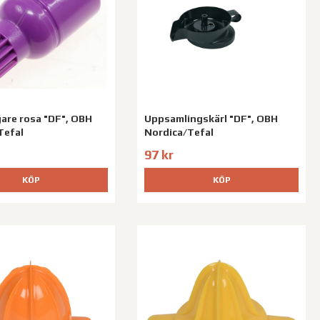
are rosa "DF", OBH
Uppsamlingskärl "DF", OBH
Tefal
Nordica/Tefal
97 kr
KÖP
KÖP