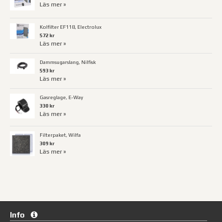
Läs mer »
Kolfilter EF118, Electrolux
572 kr
Läs mer »
Dammsugarslang, Nilfisk
593 kr
Läs mer »
Gasreglage, E-Way
330 kr
Läs mer »
Filterpaket, Wilfa
309 kr
Läs mer »
Info