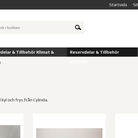
Startsida
Si
delar & Tillbehör Klimat &
Reservdelar & Tillbehör
Vitvaror
r
l kyl och frys från Cylinda.