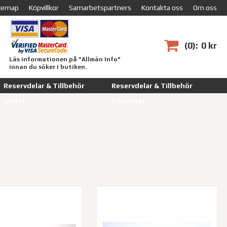
temap
Köpvillkor
Samarbetspartners
Kontakta oss
Om oss
0
0 kr
Läs informationen på "Allmän Info"
innan du söker i butiken.
Reservdelar & Tillbehör
Reservdelar & Tillbehör
Småel
Elscooter