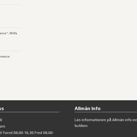
ance", Wilfa
rmance
ss
Allmän Info
40
Läs informationen på
Allmän info
inn
butiken.
com
d-Torsd 08,00-16,30 Fred 08,00-