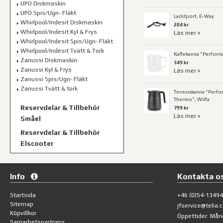
UPO Diskmaskin
UPO Spis/Ugn- Fläkt
Laddport, E-Way
Whirlpool/Indesit Diskmaskin
204 kr
Whirlpool/Indesit Kyl & Frys
Läs mer »
Whirlpool/Indesit Spis/Ugn- Fläkt
Whirlpool/Indesit Tvätt & Tork
Kaffekanna "Perform
Zanussi Diskmaskin
349 kr
Zanussi Kyl & Frys
Läs mer »
Zanussi Spis/Ugn- Fläkt
Zanussi Tvätt & tork
Termoskanna "Perfo
Thermo", Wilfa
Reservdelar & Tillbehör
799 kr
Läs mer »
Småel
Reservdelar & Tillbehör
Elscooter
Info
Kontakta o
Startsida
+46 (0)54-1349
Sitemap
jfservice@telia.
Köpvillkor
Öppettider: Mån
Samarbetspartners