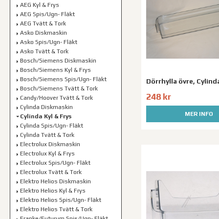
AEG Kyl & Frys
AEG Spis/Ugn- Fläkt
AEG Tvätt & Tork
Asko Diskmaskin
Asko Spis/Ugn- Fläkt
Asko Tvätt & Tork
Bosch/Siemens Diskmaskin
Bosch/Siemens Kyl & Frys
Bosch/Siemens Spis/Ugn- Fläkt
Dörrhylla övre, Cylind
Bosch/Siemens Tvätt & Tork
248 kr
Candy/Hoover Tvätt & Tork
Cylinda Diskmaskin
MER INFO
Cylinda Kyl & Frys
Cylinda Spis/Ugn- Fläkt
Cylinda Tvätt & Tork
Electrolux Diskmaskin
Electrolux Kyl & Frys
Electrolux Spis/Ugn- Fläkt
Electrolux Tvätt & Tork
Elektro Helios Diskmaskin
Elektro Helios Kyl & Frys
Elektro Helios Spis/Ugn- Fläkt
Elektro Helios Tvätt & Tork
Franke/Futurum Spis/Ugn- Fläkt