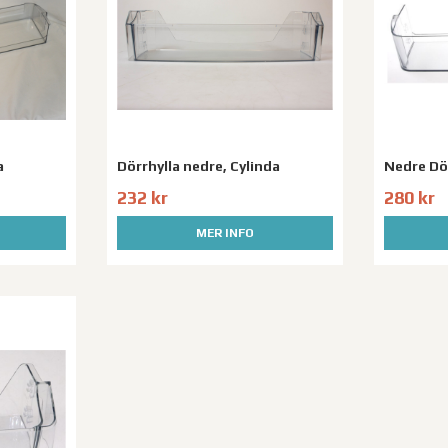
a
Dörrhylla nedre, Cylinda
Nedre Dör
232 kr
280 kr
MER INFO