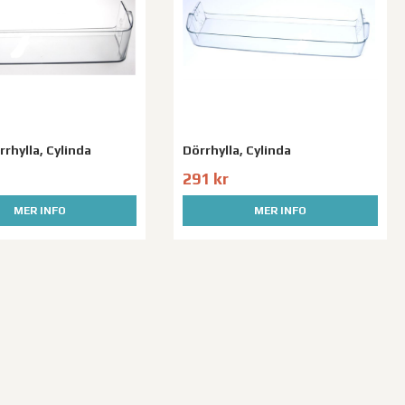
rhylla, Cylinda
Dörrhylla, Cylinda
291 kr
MER INFO
MER INFO