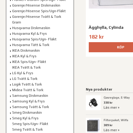
Gorenje/Hisense Diskmaskin
Gorenje/Hisense Spis/Ugn-Fläkt
Gorenje/Hisense Tvätt & Tork
Gram
Ägghylla, Cylinda
Husqvarna Diskmaskin
Husqvarna Kyl & Frys
182 kr
Husqvarna Spis/Ugn- Fläkt
Husqvarna Tätt & Tork
KÖP
IKEA Diskmaskin
IKEA Kyl & Frys
IKEA Spis/Ugn- Fläkt
IKEA Tvätt & Tork
LG Kyl & Frys
LG Tvätt & Tork
Logik Tvätt & Tork
Nya produkter
Midea Tvätt & Tork
Samsung Diskmaskin
Gasreglage, E-Way
Samsung Kyl & Frys
330 kr
Samsung Tvätt & Tork
Läs mer »
Smeg Diskmaskin
Smeg Kyl & Frys
Filterpaket, Wilfa
Smeg Spis/Ugn- Fläkt
309 kr
Smeg Tvätt & Tork
Läs mer »