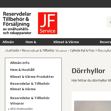
Allmän
Hem &
Klimat & Värme
Reserv
info
Hushåll
Produkter
Värme
Startsida
>
Reservdelar & Tillbehör Vitvaror
>
Cylinda Kyl & Frys
>
Dörrhyllo
Allmän info
Dörrhyllor
Hem & Hushåll
Klimat & Värme Produkter
Här hittar du dörrhyllor til
Reservdelar & Tillbehör
Klimat & Värme
Reservdelar & Tillbehör
Vitvaror
AEG Diskmaskin