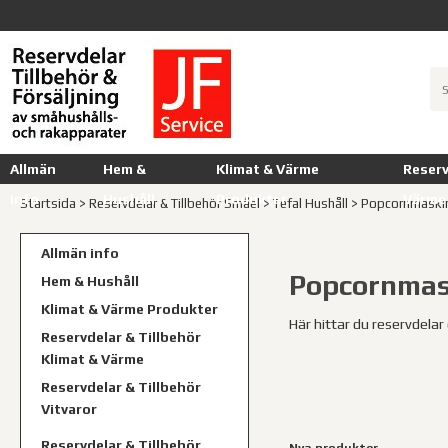
Allmän
Hem &
Klimat & Värme
Reserv
info
Hushåll
Produkter
Värme
Startsida
>
Reservdelar & Tillbehör Småel
>
Tefal Hushåll
>
Popcornmaski
Allmän info
Popcornmas
Hem & Hushåll
Klimat & Värme Produkter
Här hittar du reservdelar 
Reservdelar & Tillbehör
Klimat & Värme
Reservdelar & Tillbehör
Vitvaror
Reservdelar & Tillbehör