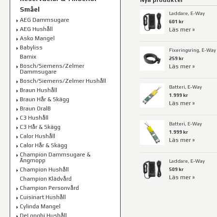
Nya produkter
Småel
Laddare, E-Way
AEG Dammsugare
601 kr
AEG Hushåll
Läs mer »
Asko Mangel
Babyliss
Fixeringsring, E-Way
Bamix
259 kr
Bosch/Siemens/Zelmer
Läs mer »
Dammsugare
Bosch/Siemens/Zelmer Hushåll
Batteri, E-Way
Braun Hushåll
1.999 kr
Braun Hår & Skägg
Läs mer »
Braun OralB
C3 Hushåll
Batteri, E-Way
C3 Hår & Skägg
1.999 kr
Calor Hushåll
Läs mer »
Calor Hår & Skägg
Champion Dammsugare &
Ångmopp
Laddare, E-Way
509 kr
Champion Hushåll
Läs mer »
Champion Klädvård
Champion Personvård
Cuisinart Hushåll
Cylinda Mangel
DeLonghi Hushåll