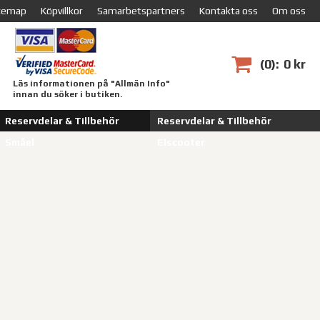
temap
Köpvillkor
Samarbetspartners
Kontakta oss
Om oss
0
0 kr
Läs informationen på "Allmän Info"
innan du söker i butiken.
Reservdelar & Tillbehör
Reservdelar & Tillbehör
Småel
Elscooter