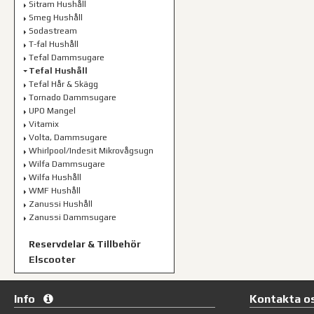
Sitram Hushåll
Smeg Hushåll
Sodastream
T-fal Hushåll
Tefal Dammsugare
Tefal Hushåll
Tefal Hår & Skägg
Tornado Dammsugare
UPO Mangel
Vitamix
Volta, Dammsugare
Whirlpool/Indesit Mikrovågsugn
Wilfa Dammsugare
Wilfa Hushåll
WMF Hushåll
Zanussi Hushåll
Zanussi Dammsugare
Reservdelar & Tillbehör
Elscooter
Info
Kontakta o