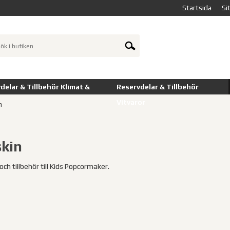
Startsida
Si
delar & Tillbehör Klimat &
Reservdelar & Tillbehör
Vitvaror
n
kin
och tillbehör till Kids Popcormaker.