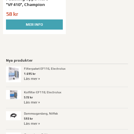
"VF410", Champion
58 kr
MER INFO
Nya produkter
Filterpaket EF116, Electrolux
1.695 kr
Läs mer »
Kolfilter EF118, Electrolux
572 kr
Läs mer »
Dammsugarslang, Nilfisk
593 kr
Läs mer »