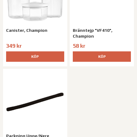
Canister, Champion
Bränntejp "VF410",
Champion
349 kr
58 kr
KÖP
KÖP
Packning Uppe/Nere