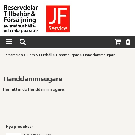
0
Startsida
>
Hem & Hushåll
>
Dammsugare
>
Handdammsugare
Handdammsugare
Här hittar du Handdammsugare.
Nya produkter
Gasreglage, E-Way