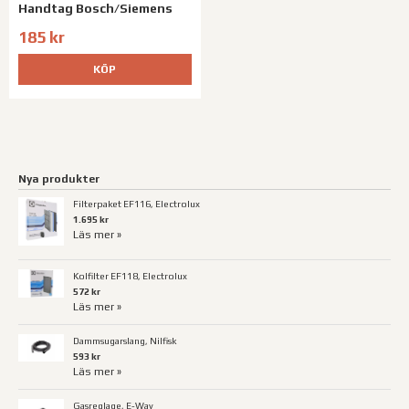
Handtag Bosch/Siemens
185 kr
KÖP
Nya produkter
Filterpaket EF116, Electrolux
1.695 kr
Läs mer »
Kolfilter EF118, Electrolux
572 kr
Läs mer »
Dammsugarslang, Nilfisk
593 kr
Läs mer »
Gasreglage, E-Way