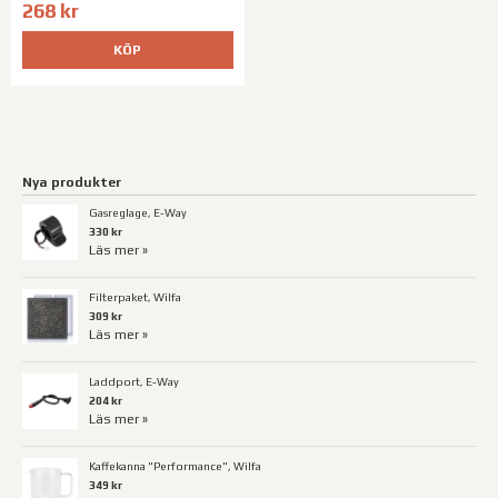
268 kr
KÖP
Nya produkter
Gasreglage, E-Way
330 kr
Läs mer »
Filterpaket, Wilfa
309 kr
Läs mer »
Laddport, E-Way
204 kr
Läs mer »
Kaffekanna "Performance", Wilfa
349 kr