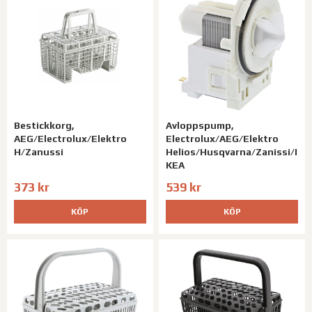
Bestickkorg,
Avloppspump,
AEG/Electrolux/Elektro
Electrolux/AEG/Elektro
H/Zanussi
Helios/Husqvarna/Zanissi/I
KEA
373 kr
539 kr
KÖP
KÖP