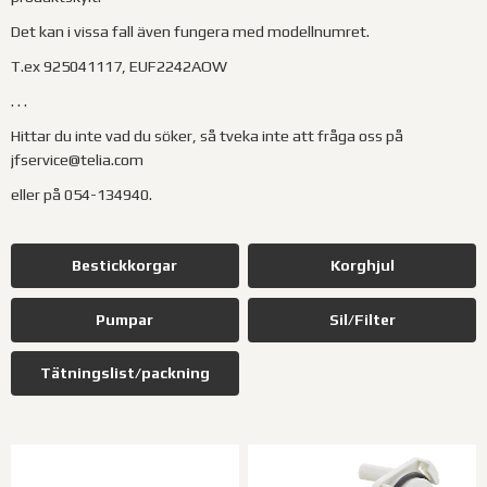
Det kan i vissa fall även fungera med modellnumret.
T.ex 925041117, EUF2242AOW
. . .
Hittar du inte vad du söker, så tveka inte att fråga oss på
jfservice@telia.com
eller på 054-134940.
Bestickkorgar
Korghjul
Pumpar
Sil/Filter
Tätningslist/packning