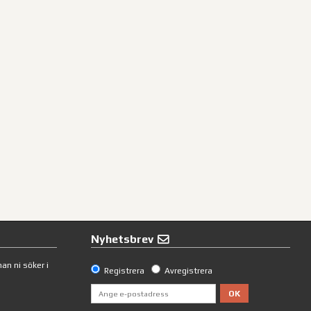
Nyhetsbrev
an ni söker i
Registrera
Avregistrera
OK