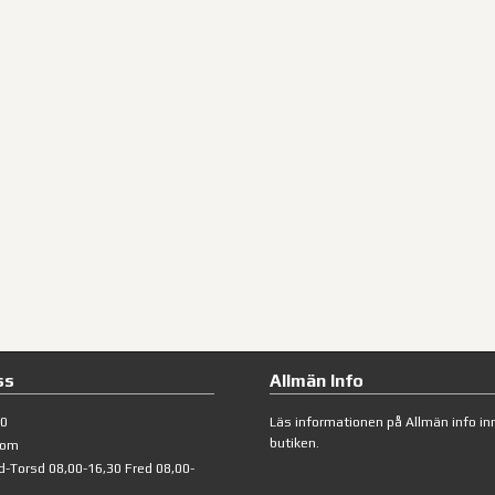
ss
Allmän Info
40
Läs informationen på
Allmän info
inn
butiken.
com
d-Torsd 08,00-16,30 Fred 08,00-