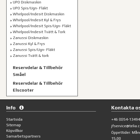
UPO Diskmaskin
UPO Spis/Ugn- Fläkt
Whirlpool/Indesit Diskmaskin
Whirlpool/Indesit Kyl & Frys
Whirlpool/Indesit Spis/Ugn- Fläkt
Whirlpool/Indesit Tvätt & Tork
Zanussi Diskmaskin
Zanussi Kyl & Frys
Zanussi Spis/Ugn- Fläkt
Zanussi Tvätt & tork
Reservdelar & Tillbehör
Småel
Reservdelar & Tillbehör
Elscooter
Info
Kontakta o
Startsida
+46 (0)54-1349
Sitemap
jfservice@telia.
Köpvillkor
Öppettider: Mån
Samarbetspartners
15,00