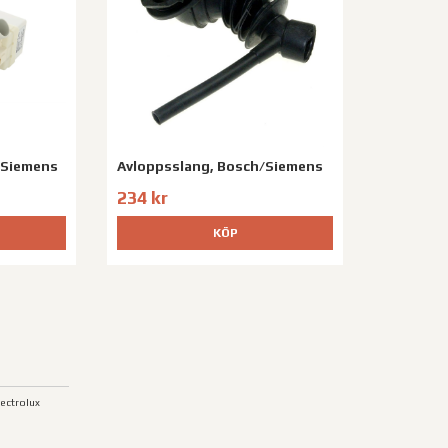
/Siemens
Avloppsslang, Bosch/Siemens
234 kr
KÖP
lectrolux