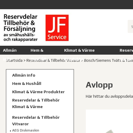
Allmän
Hem &
Klimat & Värme
Reserv
info
Hushåll
Produkter
Värme
Startsida
>
Reservdelar & Tillbehör Vitvaror
>
Bosch/Siemens Tvätt & Tor
Allmän info
Avlopp
Hem & Hushåll
Klimat & Värme Produkter
Här hittar du avloppsdela
Reservdelar & Tillbehör
Klimat & Värme
Reservdelar & Tillbehör
Vitvaror
AEG Diskmaskin