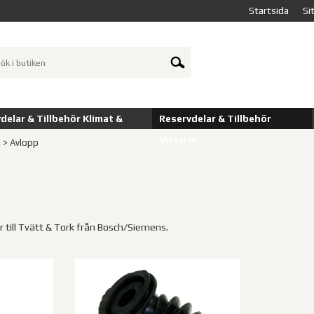
Startsida
Si
delar & Tillbehör Klimat &
Reservdelar & Tillbehör
Vitvaror
k
>
Avlopp
r till Tvätt & Tork från Bosch/Siemens.