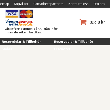
temap
Köpvillkor
Samarbetspartners
Kontakta oss
Om oss
0
0 kr
Läs informationen på "Allmän Info"
innan du söker i butiken.
Reservdelar & Tillbehör
Reservdelar & Tillbehör
Småel
Elscooter