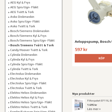
AEG Kyl & Frys
AEG Spis/Ugn- Fläkt
AEG Tvätt & Tork
Asko Diskmaskin
Asko Spis/Ugn- Fläkt
Asko Tvätt & Tork
Bosch/Siemens Diskmaskin
Bosch/Siemens Kyl & Frys
Bosch/Siemens Spis/Ugn- Fläkt
Avloppspump, Bosch
Bosch/Siemens Tvätt & Tork
597 kr
Candy/Hoover Tvätt & Tork
Cylinda Diskmaskin
KÖP
Cylinda Kyl & Frys
Cylinda Spis/Ugn- Fläkt
Cylinda Tvätt & Tork
Electrolux Diskmaskin
Electrolux Kyl & Frys
Electrolux Spis/Ugn- Fläkt
Electrolux Tvätt & Tork
Elektro Helios Diskmaskin
Nya produkter
Elektro Helios Kyl & Frys
Filterpaket EF116, E
Elektro Helios Spis/Ugn- Fläkt
1.695 kr
Elektro Helios Tvätt & Tork
Läs mer »
Franke/Futurum Spis/Ugn- Fläkt