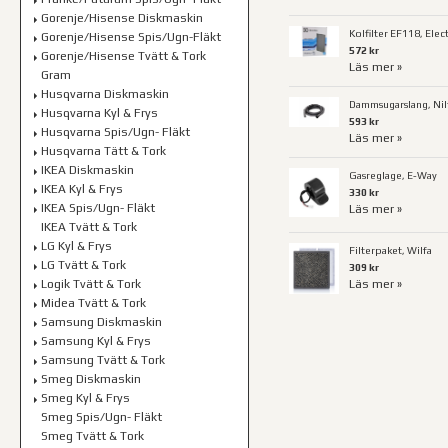
Gorenje/Hisense Diskmaskin
Kolfilter EF118, Elec
Gorenje/Hisense Spis/Ugn-Fläkt
572 kr
Gorenje/Hisense Tvätt & Tork
Läs mer »
Gram
Husqvarna Diskmaskin
Dammsugarslang, Nilf
Husqvarna Kyl & Frys
593 kr
Husqvarna Spis/Ugn- Fläkt
Läs mer »
Husqvarna Tätt & Tork
IKEA Diskmaskin
Gasreglage, E-Way
IKEA Kyl & Frys
330 kr
IKEA Spis/Ugn- Fläkt
Läs mer »
IKEA Tvätt & Tork
LG Kyl & Frys
Filterpaket, Wilfa
LG Tvätt & Tork
309 kr
Logik Tvätt & Tork
Läs mer »
Midea Tvätt & Tork
Samsung Diskmaskin
Samsung Kyl & Frys
Samsung Tvätt & Tork
Smeg Diskmaskin
Smeg Kyl & Frys
Smeg Spis/Ugn- Fläkt
Smeg Tvätt & Tork