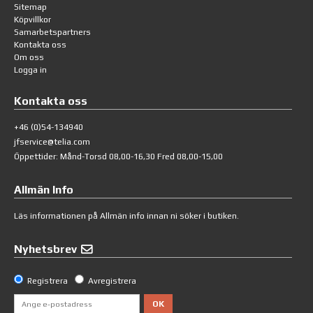
Sitemap
Köpvillkor
Samarbetspartners
Kontakta oss
Om oss
Logga in
Kontakta oss
+46 (0)54-134940
jfservice@telia.com
Öppettider: Månd-Torsd 08,00-16,30 Fred 08,00-15,00
Allmän Info
Läs informationen på
Allmän info
innan ni söker i butiken.
Nyhetsbrev
Registrera
Avregistrera
OK