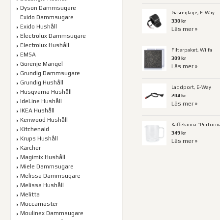
Dyson Dammsugare
Gasreglage, E-Way
Exido Dammsugare
330 kr
Exido Hushåll
Läs mer »
Electrolux Dammsugare
Electrolux Hushåll
Filterpaket, Wilfa
EMSA
309 kr
Gorenje Mangel
Läs mer »
Grundig Dammsugare
Grundig Hushåll
Laddport, E-Way
Husqvarna Hushåll
204 kr
IdeLine Hushåll
Läs mer »
IKEA Hushåll
Kenwood Hushåll
Kaffekanna "Perform
Kitchenaid
349 kr
Krups Hushåll
Läs mer »
Kärcher
Magimix Hushåll
Miele Dammsugare
Melissa Dammsugare
Melissa Hushåll
Melitta
Moccamaster
Moulinex Dammsugare