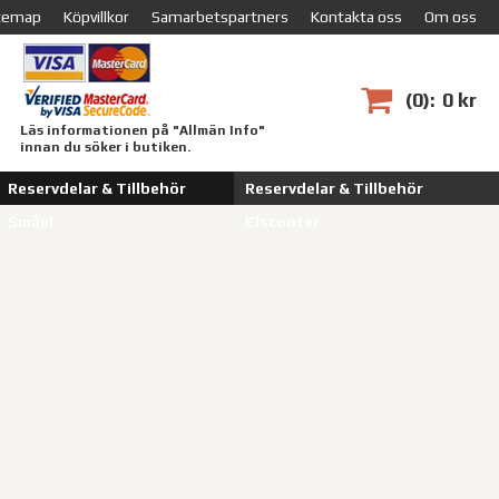
temap
Köpvillkor
Samarbetspartners
Kontakta oss
Om oss
0
0 kr
Läs informationen på "Allmän Info"
innan du söker i butiken.
Reservdelar & Tillbehör
Reservdelar & Tillbehör
Småel
Elscooter