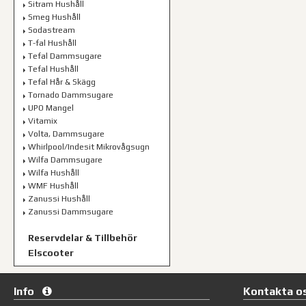
Sitram Hushåll
Smeg Hushåll
Sodastream
T-fal Hushåll
Tefal Dammsugare
Tefal Hushåll
Tefal Hår & Skägg
Tornado Dammsugare
UPO Mangel
Vitamix
Volta, Dammsugare
Whirlpool/Indesit Mikrovågsugn
Wilfa Dammsugare
Wilfa Hushåll
WMF Hushåll
Zanussi Hushåll
Zanussi Dammsugare
Reservdelar & Tillbehör
Elscooter
Info
Kontakta o