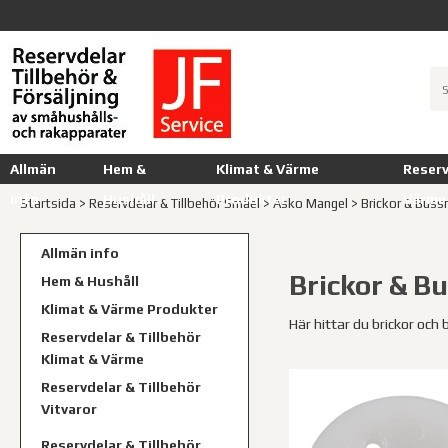
Allmän
Hem &
Klimat & Värme
Reserv
info
Hushåll
Produkter
Värme
Startsida
>
Reservdelar & Tillbehör Småel
>
Asko Mangel
>
Brickor & Buss
Allmän info
Brickor & B
Hem & Hushåll
Klimat & Värme Produkter
Här hittar du brickor och 
Reservdelar & Tillbehör
Klimat & Värme
Reservdelar & Tillbehör
Vitvaror
Reservdelar & Tillbehör