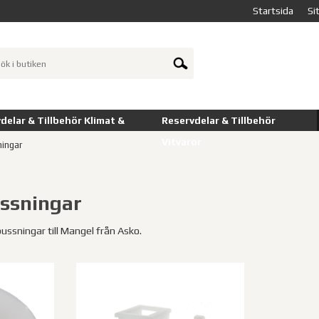
Startsida
Si
delar & Tillbehör Klimat &
Reservdelar & Tillbehör
Vitvaror
ningar
ussningar
bussningar till Mangel från Asko.