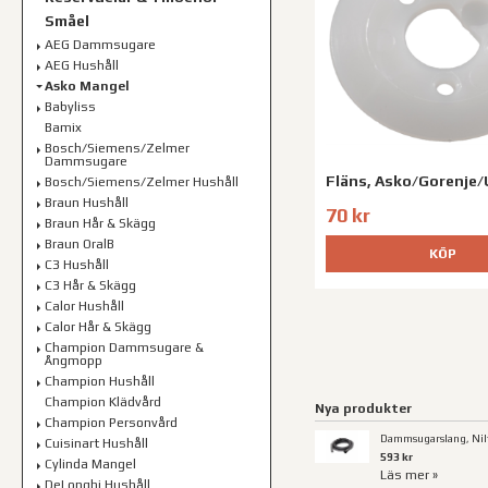
Småel
AEG Dammsugare
AEG Hushåll
Asko Mangel
Babyliss
Bamix
Bosch/Siemens/Zelmer
Dammsugare
Fläns, Asko/Gorenje
Bosch/Siemens/Zelmer Hushåll
Braun Hushåll
70 kr
Braun Hår & Skägg
Braun OralB
KÖP
C3 Hushåll
C3 Hår & Skägg
Calor Hushåll
Calor Hår & Skägg
Champion Dammsugare &
Ångmopp
Champion Hushåll
Champion Klädvård
Nya produkter
Champion Personvård
Dammsugarslang, Nilf
Cuisinart Hushåll
593 kr
Cylinda Mangel
Läs mer »
DeLonghi Hushåll