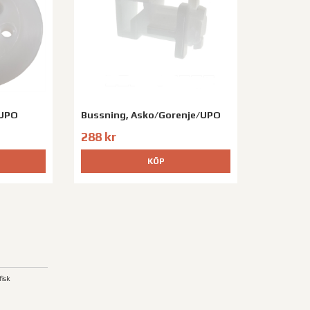
/UPO
Bussning, Asko/Gorenje/UPO
288 kr
KÖP
isk