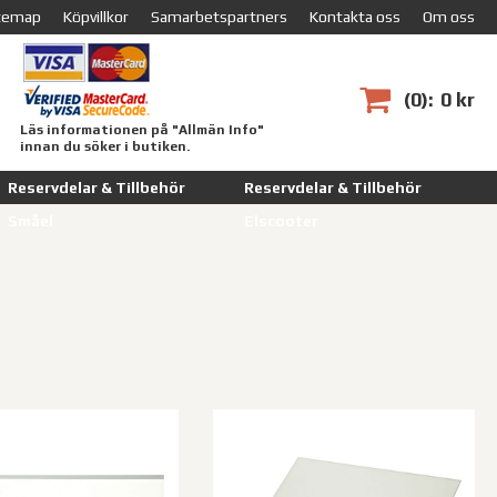
temap
Köpvillkor
Samarbetspartners
Kontakta oss
Om oss
0
0 kr
Läs informationen på "Allmän Info"
innan du söker i butiken.
Reservdelar & Tillbehör
Reservdelar & Tillbehör
Småel
Elscooter