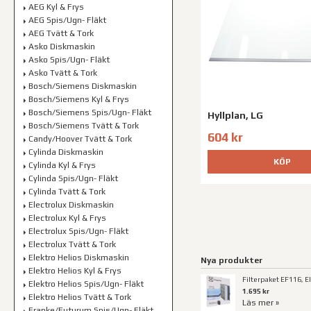
AEG Kyl & Frys
AEG Spis/Ugn- Fläkt
AEG Tvätt & Tork
Asko Diskmaskin
Asko Spis/Ugn- Fläkt
Asko Tvätt & Tork
Bosch/Siemens Diskmaskin
Bosch/Siemens Kyl & Frys
Bosch/Siemens Spis/Ugn- Fläkt
Hyllplan, LG
Bosch/Siemens Tvätt & Tork
604 kr
Candy/Hoover Tvätt & Tork
Cylinda Diskmaskin
KÖP
Cylinda Kyl & Frys
Cylinda Spis/Ugn- Fläkt
Cylinda Tvätt & Tork
Electrolux Diskmaskin
Electrolux Kyl & Frys
Electrolux Spis/Ugn- Fläkt
Electrolux Tvätt & Tork
Elektro Helios Diskmaskin
Nya produkter
Elektro Helios Kyl & Frys
Filterpaket EF116, E
Elektro Helios Spis/Ugn- Fläkt
1.695 kr
Elektro Helios Tvätt & Tork
Läs mer »
Franke/Futurum Spis/Ugn- Fläkt