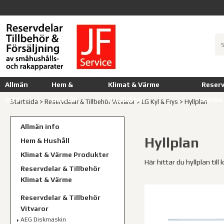
Allmän
Hem &
Klimat & Värme
Reserv
info
Hushåll
Produkter
Värme
Startsida
>
Reservdelar & Tillbehör Vitvaror
>
LG Kyl & Frys
>
Hyllplan
Allmän info
Hyllplan
Hem & Hushåll
Klimat & Värme Produkter
Här hittar du hyllplan till 
Reservdelar & Tillbehör
Klimat & Värme
Reservdelar & Tillbehör
Vitvaror
AEG Diskmaskin