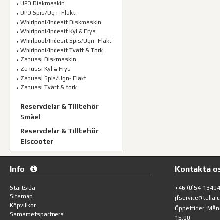
UPO Diskmaskin
UPO Spis/Ugn- Fläkt
Whirlpool/Indesit Diskmaskin
Whirlpool/Indesit Kyl & Frys
Whirlpool/Indesit Spis/Ugn- Fläkt
Whirlpool/Indesit Tvätt & Tork
Zanussi Diskmaskin
Zanussi Kyl & Frys
Zanussi Spis/Ugn- Fläkt
Zanussi Tvätt & tork
Reservdelar & Tillbehör
Småel
Reservdelar & Tillbehör
Elscooter
Info
Kontakta o
Startsida
+46 (0)54-1349
Sitemap
jfservice@telia.
Köpvillkor
Öppettider: Mån
Samarbetspartners
15,00