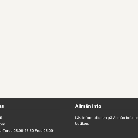
ss
Allmän Info
40
Läs informationen på
Allmän info
inn
butiken.
com
d-Torsd 08,00-16,30 Fred 08,00-