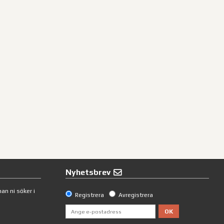
Nyhetsbrev
an ni söker i
Registrera
Avregistrera
OK