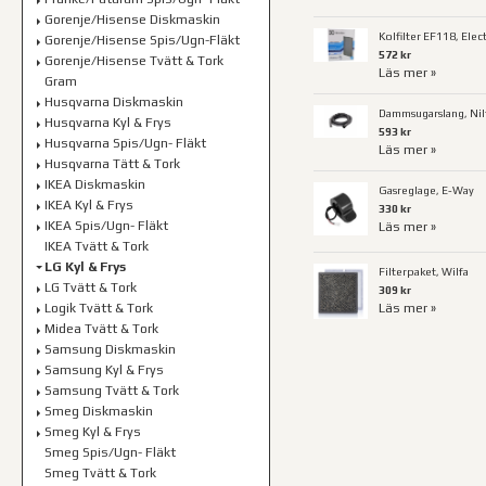
Gorenje/Hisense Diskmaskin
Kolfilter EF118, Elec
Gorenje/Hisense Spis/Ugn-Fläkt
572 kr
Gorenje/Hisense Tvätt & Tork
Läs mer »
Gram
Husqvarna Diskmaskin
Dammsugarslang, Nilf
Husqvarna Kyl & Frys
593 kr
Husqvarna Spis/Ugn- Fläkt
Läs mer »
Husqvarna Tätt & Tork
IKEA Diskmaskin
Gasreglage, E-Way
IKEA Kyl & Frys
330 kr
IKEA Spis/Ugn- Fläkt
Läs mer »
IKEA Tvätt & Tork
LG Kyl & Frys
Filterpaket, Wilfa
LG Tvätt & Tork
309 kr
Logik Tvätt & Tork
Läs mer »
Midea Tvätt & Tork
Samsung Diskmaskin
Samsung Kyl & Frys
Samsung Tvätt & Tork
Smeg Diskmaskin
Smeg Kyl & Frys
Smeg Spis/Ugn- Fläkt
Smeg Tvätt & Tork