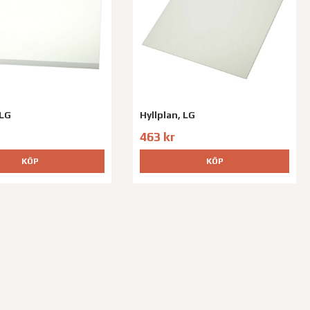
 LG
Hyllplan, LG
463 kr
KÖP
KÖP