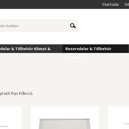
Startsida
Si
delar & Tillbehör Klimat &
Reservdelar & Tillbehör
Vitvaror
kyl och frys från LG.