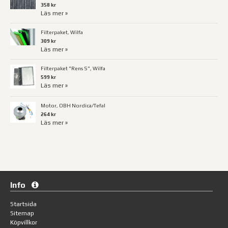
358 kr
Läs mer »
Filterpaket, Wilfa
309 kr
Läs mer »
Filterpaket "Rens S", Wilfa
599 kr
Läs mer »
Motor, OBH Nordica/Tefal
264 kr
Läs mer »
Info
Startsida
Sitemap
Köpvillkor