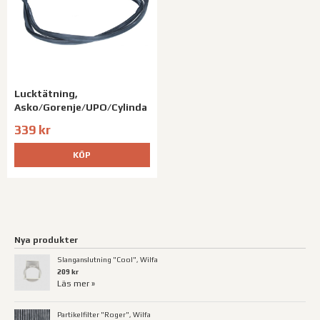
Lucktätning,
Asko/Gorenje/UPO/Cylinda
339 kr
KÖP
Nya produkter
Slanganslutning "Cool", Wilfa
209 kr
Läs mer »
Partikelfilter "Roger", Wilfa