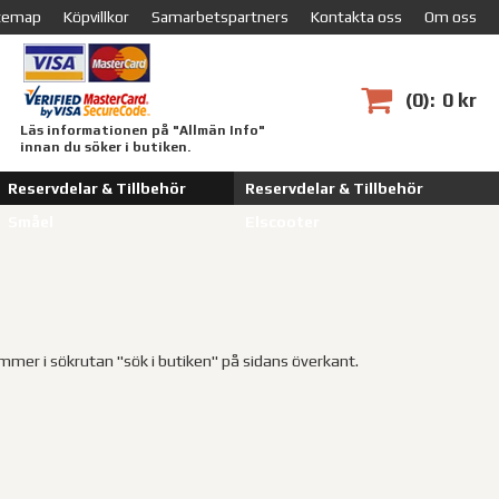
temap
Köpvillkor
Samarbetspartners
Kontakta oss
Om oss
0
0 kr
Läs informationen på "Allmän Info"
innan du söker i butiken.
Reservdelar & Tillbehör
Reservdelar & Tillbehör
Småel
Elscooter
immer i sökrutan "sök i butiken" på sidans överkant.