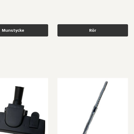
Munstycke
Rör