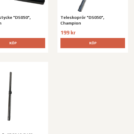
tycke "DS050",
Teleskoprör "DS050",
n
Champion
199 kr
KÖP
KÖP