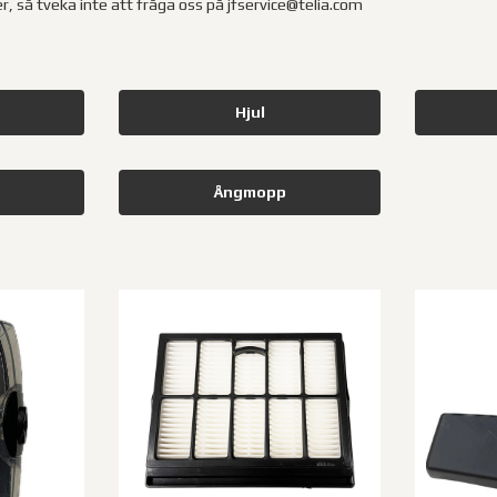
er, så tveka inte att fråga oss på jfservice@telia.com
Hjul
Ångmopp