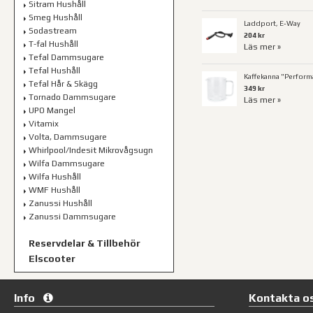
Sitram Hushåll
Smeg Hushåll
Laddport, E-Way
Sodastream
204 kr
T-fal Hushåll
Läs mer »
Tefal Dammsugare
Tefal Hushåll
Kaffekanna "Perform
Tefal Hår & Skägg
349 kr
Tornado Dammsugare
Läs mer »
UPO Mangel
Vitamix
Volta, Dammsugare
Whirlpool/Indesit Mikrovågsugn
Wilfa Dammsugare
Wilfa Hushåll
WMF Hushåll
Zanussi Hushåll
Zanussi Dammsugare
Reservdelar & Tillbehör
Elscooter
Info
Kontakta o