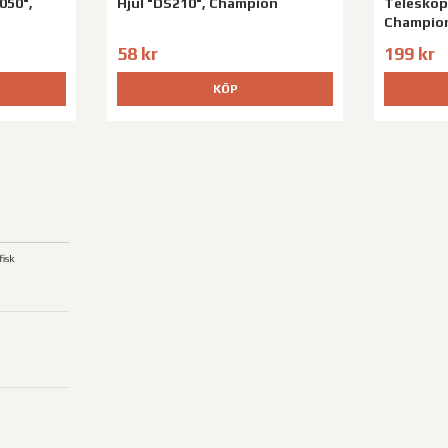
050",
Hjul "DS210", Champion
Teleskop
Champio
58 kr
199 kr
KÖP
isk