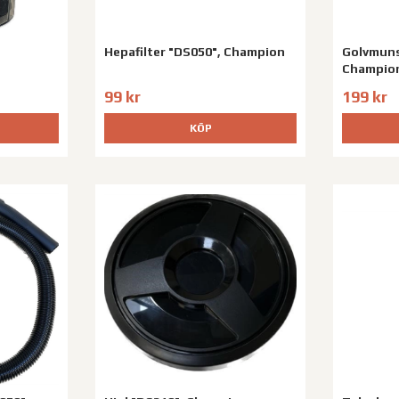
Hepafilter "DS050", Champion
Golvmuns
Champio
99 kr
199 kr
KÖP