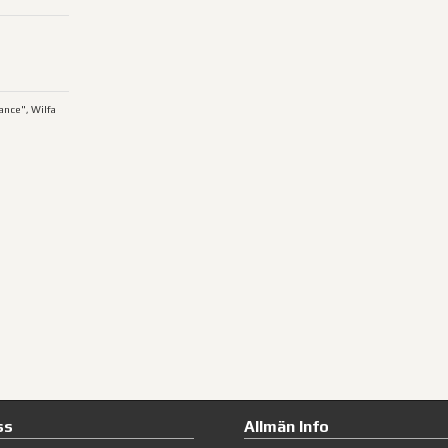
ance", Wilfa
ss
Allmän Info