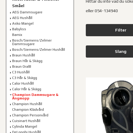
Hittar du inte vad du sök
Småel
eller 054-134940
AEG Dammsugare
AEG Hushåll
Asko Mangel
Babyliss
Filter
Bamix
Bosch/Siemens/Zelmer
Dammsugare
Bosch/Siemens/Zelmer Hushåll
Slang
Braun Hushåll
Braun Hår & Skägg
Braun OralB
C3 Hushåll
C3 Hår & Skägg
Calor Hushåll
Calor Hår & Skägg
Champion Dammsugare &
Ångmopp
Champion Hushåll
Champion Klädvård
Champion Personvård
Cuisinart Hushåll
Cylinda Mangel
DeLonghi Hushåll