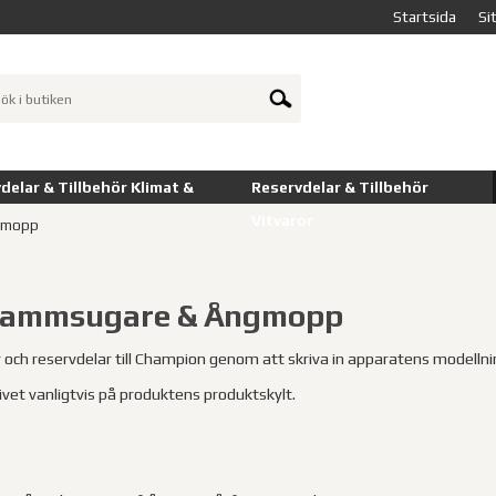
Startsida
Si
delar & Tillbehör Klimat &
Reservdelar & Tillbehör
Vitvaror
gmopp
Dammsugare & Ångmopp
ör och reservdelar till Champion genom att skriva in apparatens modelln
vet vanligtvis på produktens produktskylt.