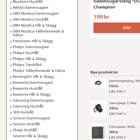
Dammsugarslang "DS
Moulinex Hushåll
Champion
Nilfisk Dammsugare
OBH Nordica Dammsugare
199 kr
OBH Nordica Hushåll
OBH Nordica Hår & Skägg
KÖP
OBH Nordica Välbefinnande &
Hälsa
Panasonic Hår & Skägg
Philips Dammsugare
Philips Hushåll
Philips Hår & Skägg
Philips Tandvård
Philips Välbefinnande & Hälsa
Nya produkter
Remington Hår & Skägg
Dammsugarslang, Nilf
Rowenta Dammsugare
593 kr
Rowenta Hushåll
Läs mer »
Rowenta Hår & Skägg
Samsung Dammsugare
Gasreglage, E-Way
Samsung Hushåll
330 kr
SEB Hushåll
Läs mer »
Severin Dammsugare
Severin Hushåll
Filterpaket, Wilfa
Sharp Hushåll
309 kr
Severin Hår & Skägg
Läs mer »