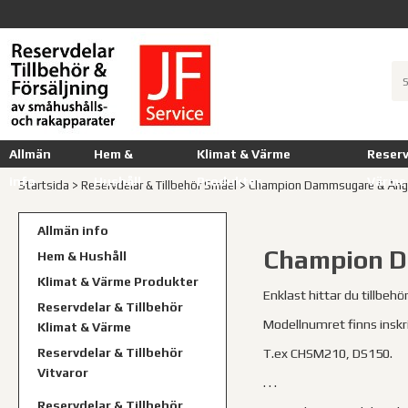
Allmän
Hem &
Klimat & Värme
Reserv
info
Hushåll
Produkter
Värme
Startsida
>
Reservdelar & Tillbehör Småel
>
Champion Dammsugare & Ån
Allmän info
Champion 
Hem & Hushåll
Klimat & Värme Produkter
Enklast hittar du tillbeh
Reservdelar & Tillbehör
Modellnumret finns inskri
Klimat & Värme
Reservdelar & Tillbehör
T.ex CHSM210, DS150.
Vitvaror
. . .
Reservdelar & Tillbehör