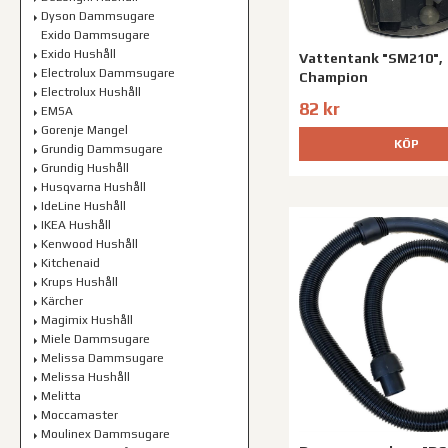
Dyson Dammsugare
Exido Dammsugare
Exido Hushåll
Vattentank "SM210",
Electrolux Dammsugare
Champion
Electrolux Hushåll
82 kr
EMSA
Gorenje Mangel
KÖP
Grundig Dammsugare
Grundig Hushåll
Husqvarna Hushåll
IdeLine Hushåll
IKEA Hushåll
Kenwood Hushåll
Kitchenaid
Krups Hushåll
Kärcher
Magimix Hushåll
Miele Dammsugare
Melissa Dammsugare
Melissa Hushåll
Melitta
Moccamaster
Moulinex Dammsugare