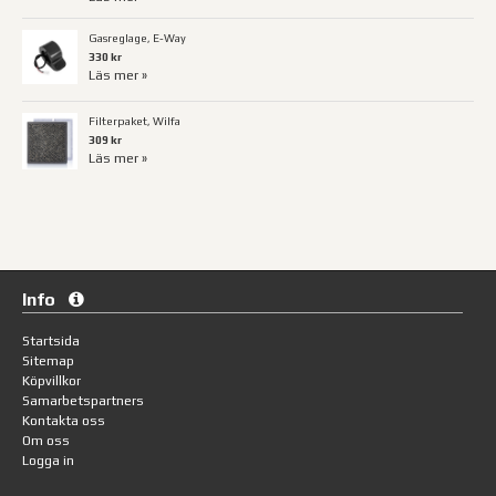
Gasreglage, E-Way
330 kr
Läs mer »
Filterpaket, Wilfa
309 kr
Läs mer »
Info
Startsida
Sitemap
Köpvillkor
Samarbetspartners
Kontakta oss
Om oss
Logga in