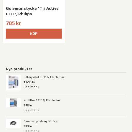
Golvmunstycke "Tri Active
ECO", Philips
705 kr
KÖP
Nya produkter
Filterpaket EF116, Electrolux
1.695 kr
Läs mer »
Kolfilter EF118, Electrolux
572 kr
Läs mer »
Dammsugarslang, Nilfisk
593 kr
Läs mer »