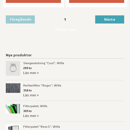
Föregående
1
Nästa
100 per sida
Nya produkter
Slanganslutning "Cool", Wilfa
209 kr
Läs mer »
Partikelfilter "Roger", Wilfa
358 kr
Läs mer »
Filterpaket, Wilfa
309 kr
Läs mer »
Filterpaket "Rens S", Wilfa