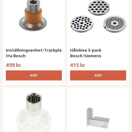
Inställningsenhet/Tryckpla
Hålskiva 3-pack
tta Bosch
Bosch/Siemens
499 kr
415 kr
KÖP
KÖP