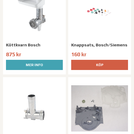
Köttkvarn Bosch
Knappsats, Bosch/Siemens
875 kr
160 kr
MER INFO
KÖP