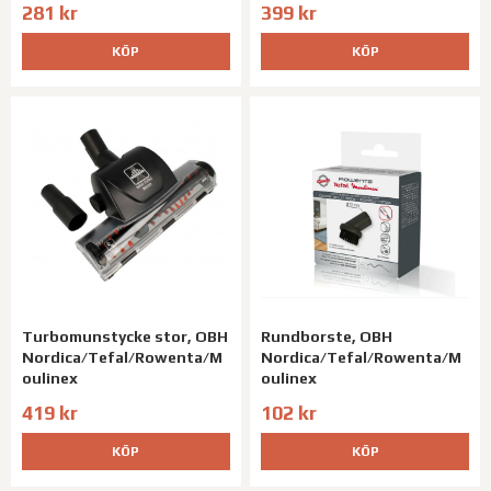
281 kr
399 kr
KÖP
KÖP
Turbomunstycke stor, OBH
Rundborste, OBH
Nordica/Tefal/Rowenta/M
Nordica/Tefal/Rowenta/M
oulinex
oulinex
419 kr
102 kr
KÖP
KÖP