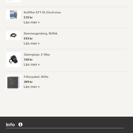
Kolfilter EF118, Electrolux
572 kr
Läs mer »
Dammsugarslang, Nilfisk
593 kr
Läs mer »
Gasreglage, E-Way
330 kr
Läs mer »
Filterpaket, Wilfa
309 kr
Läs mer »
Info