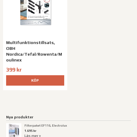
Multifunktionstillsats,
OBH
Nordica/Tefal/Rowenta/M
oulinex
399 kr
KÖP
Nya produkter
Filterpaket EF116, Electrolux
1.695 kr
Läs mer »