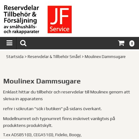
0
Startsida
>
Reservdelar & Tillbehör Småel
>
Moulinex Dammsugare
Moulinex Dammsugare
Enklast hittar du tillbehör och reservdelar till Moulinex genom att
skriva in apparatens
refnr i sökrutan "sök i butiken" på sidans överkant.
Modellnumret och typnumret finns inskrivet vanligtvis på
produktens produktskylt.
T.ex ADSB51(0), CEGA51(0), Fidelio, Boogy,