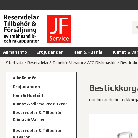
Allmän info
Erbjudanden
Hem & Hushåll
Klimat & Vä
Startsida
>
Reservdelar & Tillbehör Vitvaror
>
AEG Diskmaskin
>
Bestickko
Allmän info
Bestickkorg
Erbjudanden
Hem & Hushåll
Här hittar du bestickkorg
Klimat & Värme Produkter
Reservdelar & Tillbehör
Klimat & Värme
Reservdelar & Tillbehör
Vitvaror