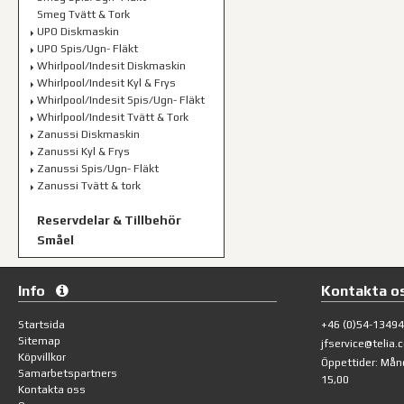
Smeg Tvätt & Tork
UPO Diskmaskin
UPO Spis/Ugn- Fläkt
Whirlpool/Indesit Diskmaskin
Whirlpool/Indesit Kyl & Frys
Whirlpool/Indesit Spis/Ugn- Fläkt
Whirlpool/Indesit Tvätt & Tork
Zanussi Diskmaskin
Zanussi Kyl & Frys
Zanussi Spis/Ugn- Fläkt
Zanussi Tvätt & tork
Reservdelar & Tillbehör
Småel
Info
Kontakta o
Startsida
+46 (0)54-1349
Sitemap
jfservice@telia.
Köpvillkor
Öppettider: Mån
Samarbetspartners
15,00
Kontakta oss