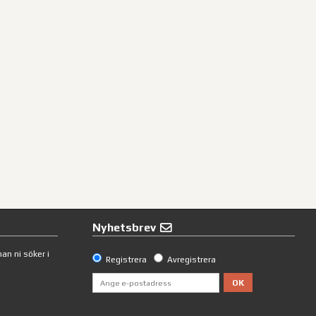
Nyhetsbrev
an ni söker i
Registrera
Avregistrera
OK