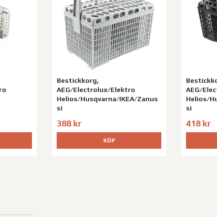
Bestickkorg,
Bestickk
ro
AEG/Electrolux/Elektro
AEG/Elec
Helios/Husqvarna/IKEA/Zanus
Helios/H
si
si
388 kr
418 kr
KÖP