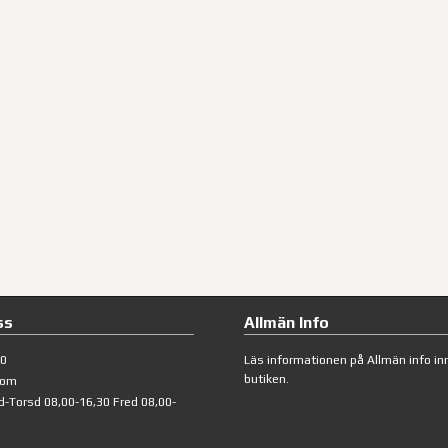
ss
Allmän Info
40
Läs informationen på
Allmän info
inn
butiken.
com
d-Torsd 08,00-16,30 Fred 08,00-