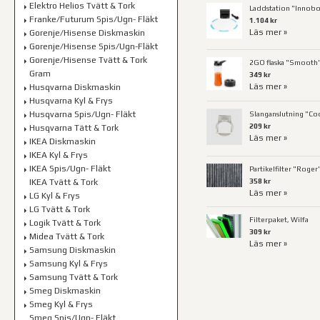
Elektro Helios Tvätt & Tork
Laddstation "Innobo
Franke/Futurum Spis/Ugn- Fläkt
1.104 kr
Läs mer »
Gorenje/Hisense Diskmaskin
Gorenje/Hisense Spis/Ugn-Fläkt
Gorenje/Hisense Tvätt & Tork
2GO flaska "Smooth"
Gram
349 kr
Läs mer »
Husqvarna Diskmaskin
Husqvarna Kyl & Frys
Husqvarna Spis/Ugn- Fläkt
Slanganslutning "Coo
209 kr
Husqvarna Tätt & Tork
Läs mer »
IKEA Diskmaskin
IKEA Kyl & Frys
IKEA Spis/Ugn- Fläkt
Partikelfilter "Roger
358 kr
IKEA Tvätt & Tork
Läs mer »
LG Kyl & Frys
LG Tvätt & Tork
Filterpaket, Wilfa
Logik Tvätt & Tork
309 kr
Midea Tvätt & Tork
Läs mer »
Samsung Diskmaskin
Samsung Kyl & Frys
Samsung Tvätt & Tork
Smeg Diskmaskin
Smeg Kyl & Frys
Smeg Spis/Ugn- Fläkt