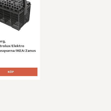
org,
trolux/Elektro
usqvarna/IKEA/Zanus
KÖP