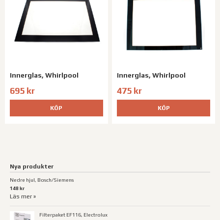
Innerglas, Whirlpool
Innerglas, Whirlpool
695 kr
475 kr
KÖP
KÖP
Nya produkter
Nedre hjul, Bosch/Siemens
148 kr
Läs mer »
Filterpaket EF116, Electrolux