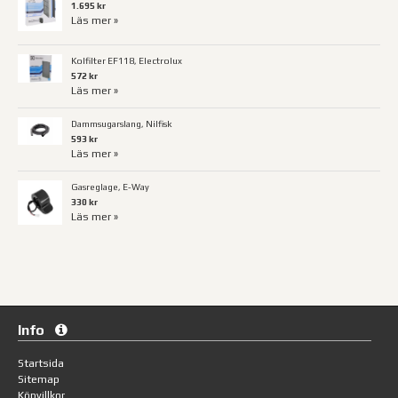
1.695 kr
Läs mer »
Kolfilter EF118, Electrolux
572 kr
Läs mer »
Dammsugarslang, Nilfisk
593 kr
Läs mer »
Gasreglage, E-Way
330 kr
Läs mer »
Info
Startsida
Sitemap
Köpvillkor