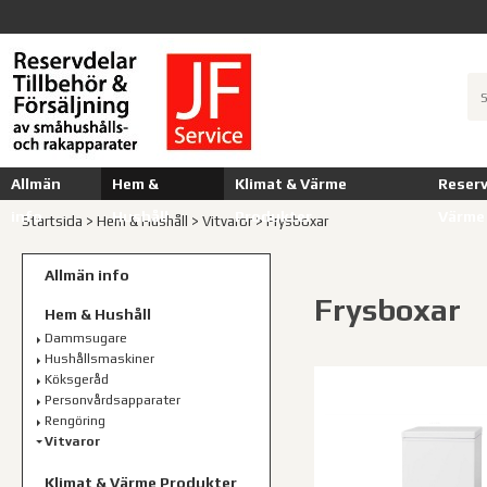
Allmän
Hem &
Klimat & Värme
Reserv
info
Hushåll
Produkter
Värme
Startsida
>
Hem & Hushåll
>
Vitvaror
>
Frysboxar
Allmän info
Frysboxar
Hem & Hushåll
Dammsugare
Hushållsmaskiner
Köksgeråd
Personvårdsapparater
Rengöring
Vitvaror
Klimat & Värme Produkter