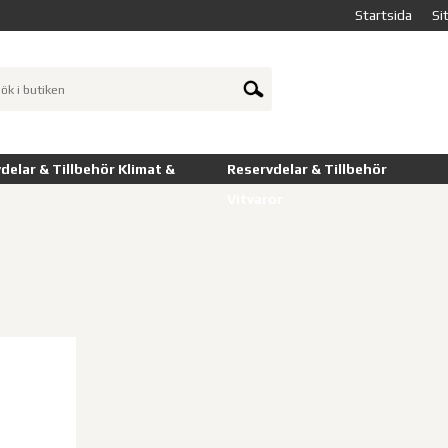
Startsida
Si
delar & Tillbehör Klimat &
Reservdelar & Tillbehör
Vitvaror