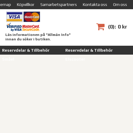
temap
Köpvillkor
Samarbetspartners
Kontakta oss
Om oss
0
0 kr
Läs informationen på "Allmän Info"
innan du söker i butiken.
Reservdelar & Tillbehör
Reservdelar & Tillbehör
Småel
Elscooter