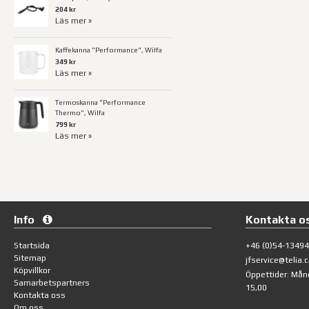
204 kr
Läs mer »
Kaffekanna "Performance", Wilfa
349 kr
Läs mer »
Termoskanna "Performance
Thermo", Wilfa
799 kr
Läs mer »
Info
Kontakta o
Startsida
+46 (0)54-1349
Sitemap
jfservice@telia.
Köpvillkor
Öppettider: Mån
Samarbetspartners
15,00
Kontakta oss
Om oss