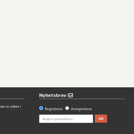
Nyhetsbrev
an ni söker i
Registrera
Avregistrera
OK