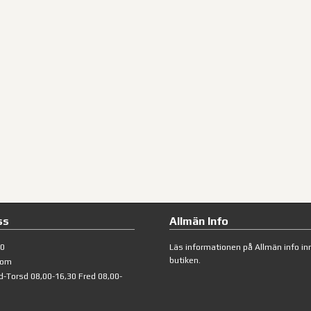
ss
Allmän Info
40
Läs informationen på
Allmän info
inn
butiken.
com
d-Torsd 08,00-16,30 Fred 08,00-