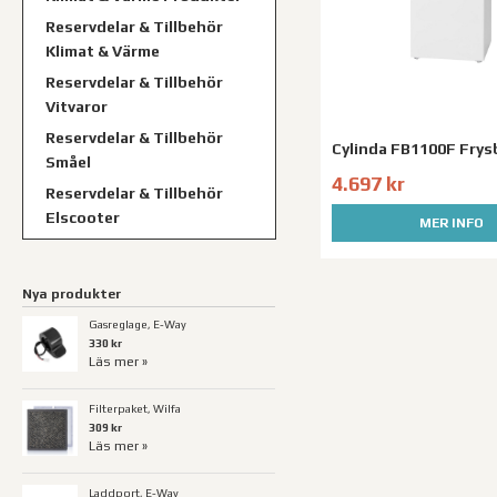
Reservdelar & Tillbehör
Klimat & Värme
Reservdelar & Tillbehör
Vitvaror
Reservdelar & Tillbehör
Cylinda FB1100F Frys
Småel
4.697 kr
Reservdelar & Tillbehör
Elscooter
MER INFO
Nya produkter
Gasreglage, E-Way
330 kr
Läs mer »
Filterpaket, Wilfa
309 kr
Läs mer »
Laddport, E-Way