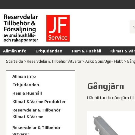
Allmän info
Erbjudanden
Hem & Hushåll
Klimat & Vä
Startsida
>
Reservdelar & Tillbehör Vitvaror
>
Asko Spis/Ugn- Fläkt
>
Gång
Allmän info
Gångjärn
Erbjudanden
Hem & Hushåll
Här hittar du gångjärn til
Klimat & Värme Produkter
Reservdelar & Tillbehör
Klimat & Värme
Reservdelar & Tillbehör
Vitvaror