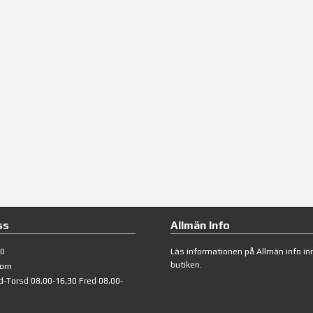
ss
Allmän Info
40
Läs informationen på
Allmän info
inn
butiken.
com
d-Torsd 08,00-16,30 Fred 08,00-