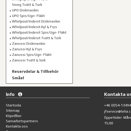
Smeg Tvätt & Tork
UPO Diskmaskin
UPO Spis/Ugn- Fläkt
Whirlpool/Indesit Diskmaskin
Whirlpool/Indesit Kyl & Frys
Whirlpool/Indesit Spis/Ugn- Fläkt
Whirlpool/Indesit Tvätt & Tork
Zanussi Diskmaskin
Zanussi Kyl & Frys
Zanussi Spis/Ugn- Fläkt
Zanussi Tvätt & tork
Reservdelar & Tillbehör
Småel
Info
Kontakta o
Startsida
+46 (0)54-1349
Sitemap
jfservice@telia.
Köpvillkor
Öppettider: Mån
Samarbetspartners
15,00
Kontakta oss