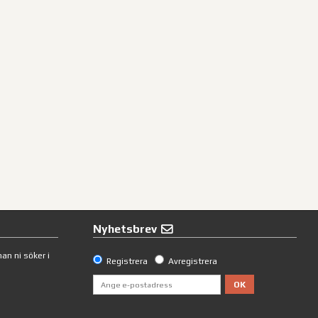
Nyhetsbrev
an ni söker i
Registrera
Avregistrera
OK