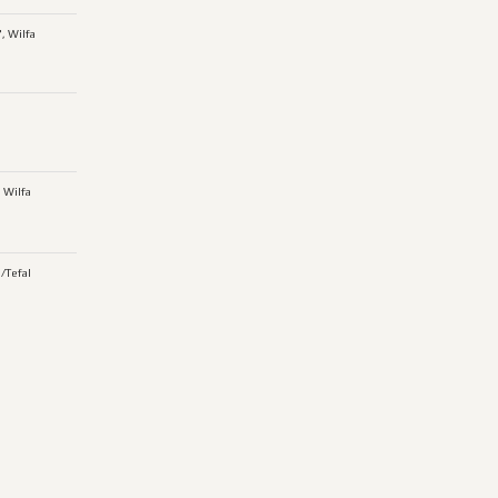
", Wilfa
 Wilfa
/Tefal