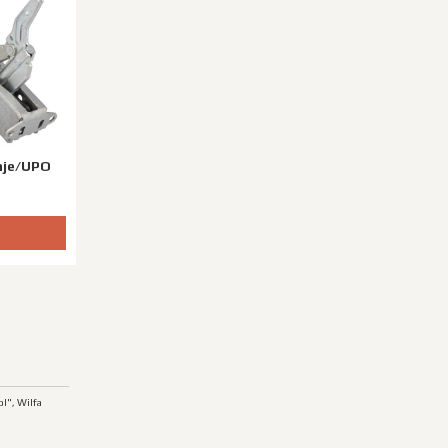
nje/UPO
l", Wilfa