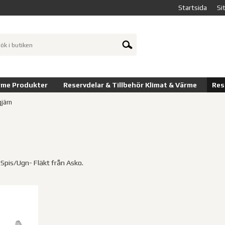
Startsida
Si
rme Produkter
Reservdelar & Tillbehör Klimat & Värme
Res
järn
l Spis/Ugn- Fläkt från Asko.