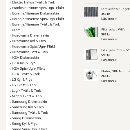
Elektro Helios Tvätt & Tork
Franke/Futurum Spis/Ugn- Fläkt
Partikelfilter "Roger
Gorenje/Hisense Diskmaskin
358 kr
Läs mer »
Gorenje/Hisense Spis/Ugn-Fläkt
Gorenje/Hisense Tvätt & Tork
Filterpaket, Wilfa
Gram
309 kr
Husqvarna Diskmaskin
Läs mer »
Husqvarna Kyl & Frys
Husqvarna Spis/Ugn- Fläkt
Filterpaket "Rens S",
Husqvarna Tätt & Tork
599 kr
IKEA Diskmaskin
Läs mer »
IKEA Kyl & Frys
IKEA Spis/Ugn- Fläkt
Motor, OBH Nordica
IKEA Tvätt & Tork
264 kr
LG Kyl & Frys
Läs mer »
LG Tvätt & Tork
Logik Tvätt & Tork
Midea Tvätt & Tork
Samsung Diskmaskin
Samsung Kyl & Frys
Samsung Tvätt & Tork
Smeg Diskmaskin
Smeg Kyl & Frys
Smeg Spis/Ugn- Fläkt