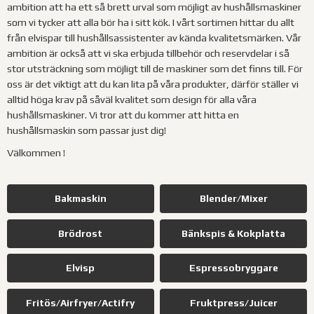
ambition att ha ett så brett urval som möjligt av hushållsmaskiner
som vi tycker att alla bör ha i sitt kök. I vårt sortimen hittar du allt
från elvispar till hushållsassistenter av kända kvalitetsmärken.
Vår
ambition är också att vi ska erbjuda tillbehör och reservdelar i så
stor utsträckning som möjligt till de maskiner som det finns till. För
oss är det viktigt att du kan lita på våra produkter, därför ställer vi
alltid höga krav på såväl kvalitet som design för alla våra
hushållsmaskiner. Vi tror att du kommer att hitta en
hushållsmaskin som passar just dig!
Välkommen !
Bakmaskin
Blender/Mixer
Brödrost
Bänkspis & Kokplatta
Elvisp
Espressobryggare
Fritös/Airfryer/Actifry
Fruktpress/Juicer