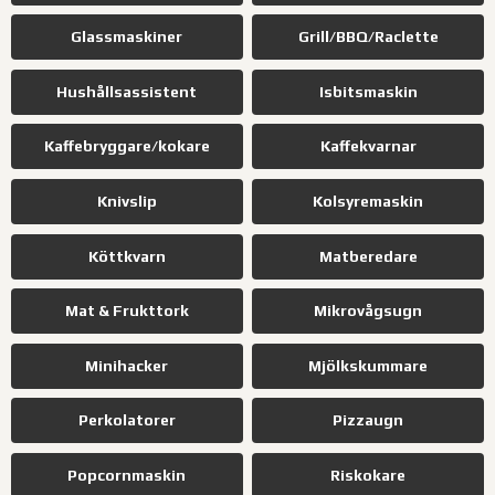
Glassmaskiner
Grill/BBQ/Raclette
Hushållsassistent
Isbitsmaskin
Kaffebryggare/kokare
Kaffekvarnar
Knivslip
Kolsyremaskin
Köttkvarn
Matberedare
Mat & Frukttork
Mikrovågsugn
Minihacker
Mjölkskummare
Perkolatorer
Pizzaugn
Popcornmaskin
Riskokare