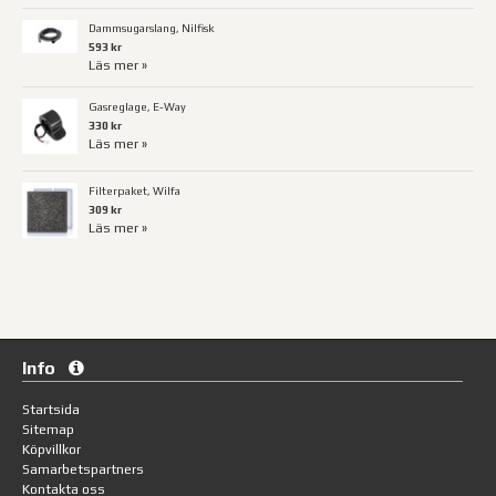
Dammsugarslang, Nilfisk
593 kr
Läs mer »
Gasreglage, E-Way
330 kr
Läs mer »
Filterpaket, Wilfa
309 kr
Läs mer »
Info
Startsida
Sitemap
Köpvillkor
Samarbetspartners
Kontakta oss