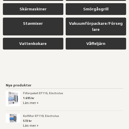
Skärmaskiner
Smörgåsgrill
Stavmixer
Vakuumförpackare/Förseg
lare
Vattenkokare
Våffeljärn
Nya produkter
Filterpaket EF116, Electrolux
1.695 kr
Läs mer »
Kolfilter EF118, Electrolux
572 kr
Läs mer »