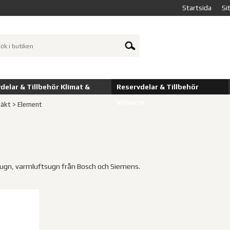
Startsida
Si
delar & Tillbehör Klimat &
Reservdelar & Tillbehör
Vitvaror
läkt
>
Element
l ugn, varmluftsugn från Bosch och Siemens.