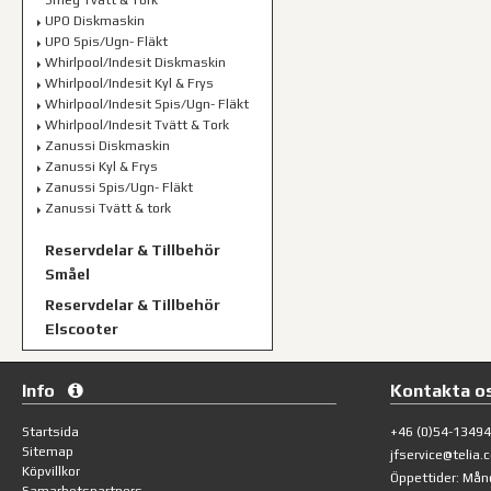
Smeg Tvätt & Tork
UPO Diskmaskin
UPO Spis/Ugn- Fläkt
Whirlpool/Indesit Diskmaskin
Whirlpool/Indesit Kyl & Frys
Whirlpool/Indesit Spis/Ugn- Fläkt
Whirlpool/Indesit Tvätt & Tork
Zanussi Diskmaskin
Zanussi Kyl & Frys
Zanussi Spis/Ugn- Fläkt
Zanussi Tvätt & tork
Reservdelar & Tillbehör
Småel
Reservdelar & Tillbehör
Elscooter
Info
Kontakta o
Startsida
+46 (0)54-1349
Sitemap
jfservice@telia.
Köpvillkor
Öppettider: Mån