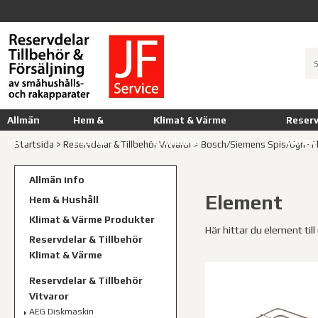
Allmän
Hem &
Klimat & Värme
Reserv
info
Hushåll
Produkter
Värme
Startsida
>
Reservdelar & Tillbehör Vitvaror
>
Bosch/Siemens Spis/Ugn- F
Allmän info
Element
Hem & Hushåll
Klimat & Värme Produkter
Här hittar du element til
Reservdelar & Tillbehör
Klimat & Värme
Reservdelar & Tillbehör
Vitvaror
AEG Diskmaskin