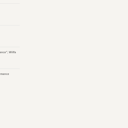
ance", Wilfa
rmance