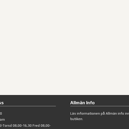
ss
Allmän Info
40
Läs informationen på
Allmän info
inn
butiken.
com
d-Torsd 08,00-16,30 Fred 08,00-