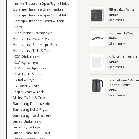
Franke/Futurum Spis/Ugn- Fläkt
Gorenje/Hisense Diskmaskin
Filterpaket, Wilfa
309 kr
Gorenje/Hisense Spis/Ugn-Fläkt
Läs mer »
Gorenje/Hisense Tvätt & Tork
Gram
Husqvarna Diskmaskin
Laddport, E-Way
204 kr
Husqvarna Kyl & Frys
Läs mer »
Husqvarna Spis/Ugn- Fläkt
Husqvarna Tätt & Tork
IKEA Diskmaskin
Kaffekanna "Perform
349 kr
IKEA Kyl & Frys
Läs mer »
IKEA Spis/Ugn- Fläkt
IKEA Tvätt & Tork
LG Kyl & Frys
Termoskanna "Perfo
Thermo", Wilfa
LG Tvätt & Tork
799 kr
Logik Tvätt & Tork
Läs mer »
Midea Tvätt & Tork
Samsung Diskmaskin
Samsung Kyl & Frys
Samsung Tvätt & Tork
Smeg Diskmaskin
Smeg Kyl & Frys
Smeg Spis/Ugn- Fläkt