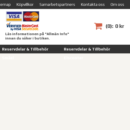
temap
Köpvillkor
Samarbetspartners
Kontakta oss
Om oss
0
0 kr
Läs informationen på "Allmän Info"
innan du söker i butiken.
Reservdelar & Tillbehör
Reservdelar & Tillbehör
Småel
Elscooter