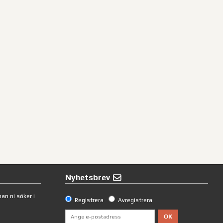
Nyhetsbrev
an ni söker i
Registrera
Avregistrera
OK