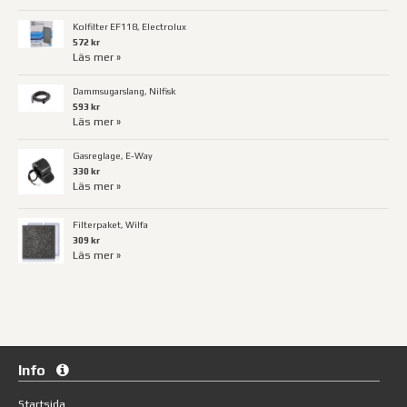
Kolfilter EF118, Electrolux
572 kr
Läs mer »
Dammsugarslang, Nilfisk
593 kr
Läs mer »
Gasreglage, E-Way
330 kr
Läs mer »
Filterpaket, Wilfa
309 kr
Läs mer »
Info
Startsida