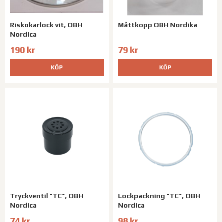
Riskokarlock vit, OBH
Måttkopp OBH Nordika
Nordica
190 kr
79 kr
KÖP
KÖP
Tryckventil "TC", OBH
Lockpackning "TC", OBH
Nordica
Nordica
74 kr
98 kr