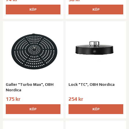
KÖP
KÖP
Galler "Turbo Max", OBH
Lock "TC", OBH Nordica
Nordica
175 kr
254 kr
KÖP
KÖP