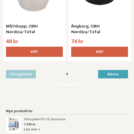
Måttkopp, OBH
Ångkorg, OBH
Nordica/Tefal
Nordica/Tefal
48 kr
74 kr
KÖP
KÖP
Föregående
1
Nästa
100 per sida
Nya produkter
Filterpaket EF116, Electrolux
1.695 kr
Läs mer »