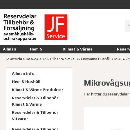
Allmän
Hem &
Klimat & Värme
Reserv
info
Hushåll
Produkter
Värme
Startsida
>
Reservdelar & Tillbehör Småel
>
Husqvarna Hushåll
>
Mikrovåg
Allmän info
Mikrovågsu
Hem & Hushåll
Klimat & Värme Produkter
Här hittar du reservdelar
Reservdelar & Tillbehör
Klimat & Värme
Reservdelar & Tillbehör
Vitvaror
Reservdelar & Tillbehör