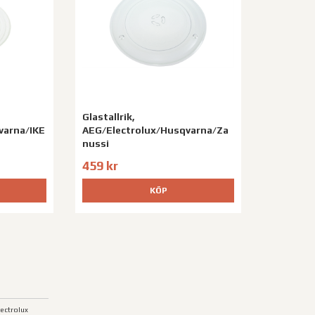
Glastallrik,
varna/IKE
AEG/Electrolux/Husqvarna/Za
nussi
459 kr
KÖP
lectrolux