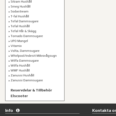
Sitram Hushåll
Smeg Hushåll
Sodastream
T-fal Hushåll
Tefal Dammsugare
Tefal Hushåll
Tefal Hår & Skägg
Tornado Dammsugare
UPO Mangel
Vitamix
Volta, Dammsugare
Whirlpool/Indesit Mikrovågsugn
Wilfa Dammsugare
Wilfa Hushåll
WMF Hushåll
Zanussi Hushåll
Zanussi Dammsugare
Reservdelar & Tillbehör
Elscooter
Info
Kontakta o