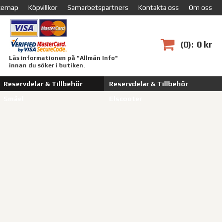
temap
Köpvillkor
Samarbetspartners
Kontakta oss
Om oss
0
0 kr
Läs informationen på "Allmän Info"
innan du söker i butiken.
Reservdelar & Tillbehör
Reservdelar & Tillbehör
Småel
Elscooter