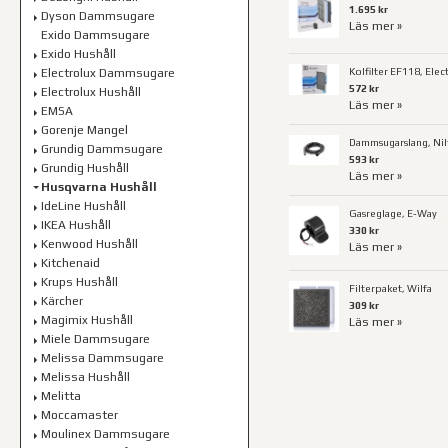
1.695 kr
Dyson Dammsugare
Läs mer »
Exido Dammsugare
Exido Hushåll
Kolfilter EF118, Elec
Electrolux Dammsugare
572 kr
Electrolux Hushåll
Läs mer »
EMSA
Gorenje Mangel
Dammsugarslang, Nilf
Grundig Dammsugare
593 kr
Grundig Hushåll
Läs mer »
Husqvarna Hushåll
IdeLine Hushåll
Gasreglage, E-Way
IKEA Hushåll
330 kr
Kenwood Hushåll
Läs mer »
Kitchenaid
Krups Hushåll
Filterpaket, Wilfa
Kärcher
309 kr
Magimix Hushåll
Läs mer »
Miele Dammsugare
Melissa Dammsugare
Melissa Hushåll
Melitta
Moccamaster
Moulinex Dammsugare