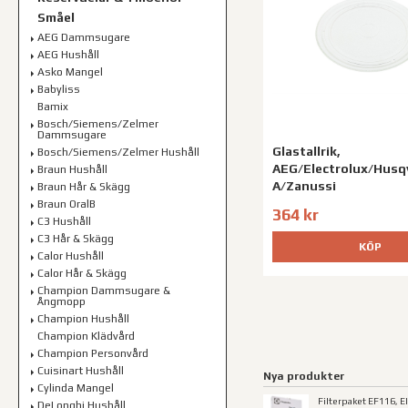
Småel
AEG Dammsugare
AEG Hushåll
Asko Mangel
Babyliss
Bamix
Bosch/Siemens/Zelmer
Dammsugare
Glastallrik,
Bosch/Siemens/Zelmer Hushåll
AEG/Electrolux/Husq
Braun Hushåll
A/Zanussi
Braun Hår & Skägg
Braun OralB
364 kr
C3 Hushåll
C3 Hår & Skägg
KÖP
Calor Hushåll
Calor Hår & Skägg
Champion Dammsugare &
Ångmopp
Champion Hushåll
Champion Klädvård
Champion Personvård
Cuisinart Hushåll
Nya produkter
Cylinda Mangel
Filterpaket EF116, E
DeLonghi Hushåll