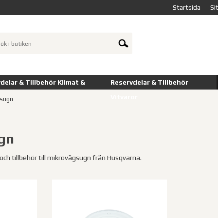
Startsida
Si
delar & Tillbehör Klimat &
Reservdelar & Tillbehör
Vitvaror
sugn
gn
 och tillbehör till mikrovågsugn från Husqvarna.