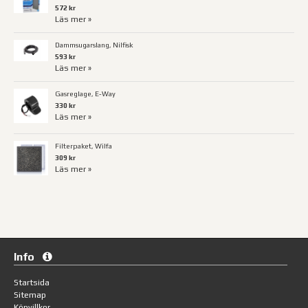
572 kr
Läs mer »
Dammsugarslang, Nilfisk
593 kr
Läs mer »
Gasreglage, E-Way
330 kr
Läs mer »
Filterpaket, Wilfa
309 kr
Läs mer »
Info
Startsida
Sitemap
Köpvillkor