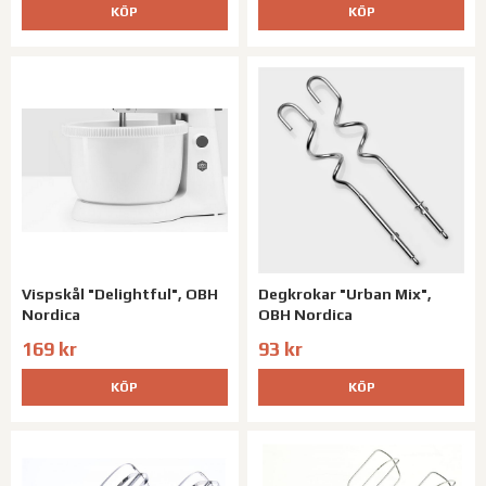
KÖP
KÖP
Vispskål "Delightful", OBH
Degkrokar "Urban Mix",
Nordica
OBH Nordica
169 kr
93 kr
KÖP
KÖP