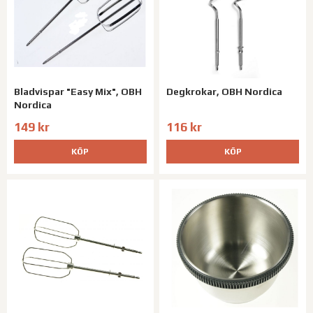
Bladvispar "Easy Mix", OBH
Degkrokar, OBH Nordica
Nordica
149 kr
116 kr
KÖP
KÖP