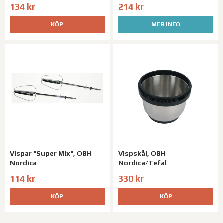
134 kr
214 kr
KÖP
MER INFO
Vispar "Super Mix", OBH
Vispskål, OBH
Nordica
Nordica/Tefal
114 kr
330 kr
KÖP
KÖP