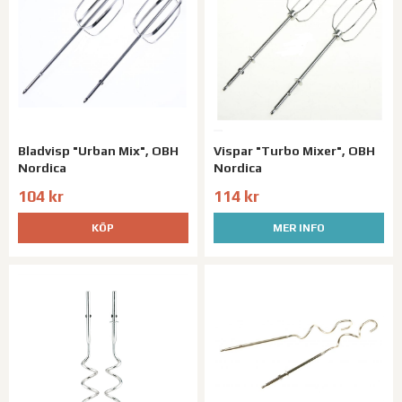
Bladvisp "Urban Mix", OBH
Vispar "Turbo Mixer", OBH
Nordica
Nordica
104 kr
114 kr
KÖP
MER INFO