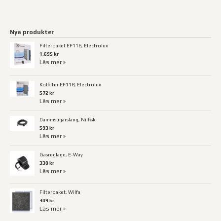
Nya produkter
Filterpaket EF116, Electrolux
1.695 kr
Läs mer »
Kolfilter EF118, Electrolux
572 kr
Läs mer »
Dammsugarslang, Nilfisk
593 kr
Läs mer »
Gasreglage, E-Way
330 kr
Läs mer »
Filterpaket, Wilfa
309 kr
Läs mer »