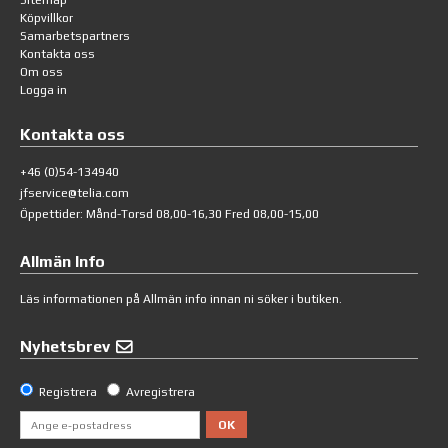
Köpvillkor
Samarbetspartners
Kontakta oss
Om oss
Logga in
Kontakta oss
+46 (0)54-134940
jfservice@telia.com
Öppettider: Månd-Torsd 08,00-16,30 Fred 08,00-15,00
Allmän Info
Läs informationen på
Allmän info
innan ni söker i butiken.
Nyhetsbrev
Registrera
Avregistrera
OK