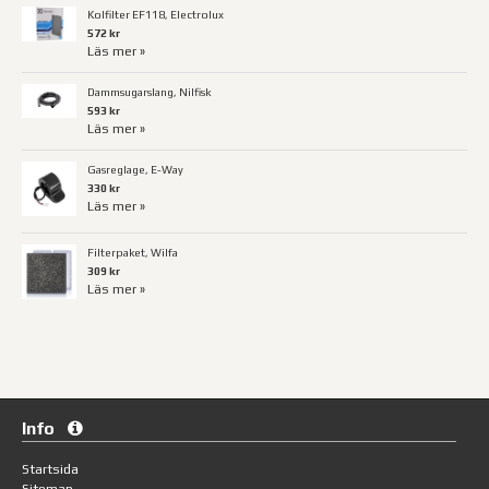
Kolfilter EF118, Electrolux
572 kr
Läs mer »
Dammsugarslang, Nilfisk
593 kr
Läs mer »
Gasreglage, E-Way
330 kr
Läs mer »
Filterpaket, Wilfa
309 kr
Läs mer »
Info
Startsida
Sitemap