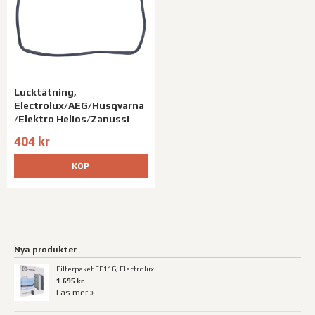
Lucktätning,
Electrolux/AEG/Husqvarna
/Elektro Helios/Zanussi
404 kr
KÖP
Nya produkter
Filterpaket EF116, Electrolux
1.695 kr
Läs mer »