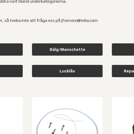
äddra runt bland underkategorierna.
er, så tveka inte att fråga oss på jfservice@telia.com
Bälg/Manschette
Lucklås
Repa