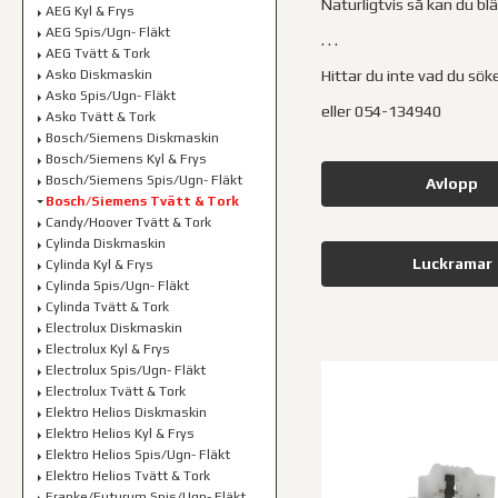
Naturligtvis så kan du bl
AEG Kyl & Frys
AEG Spis/Ugn- Fläkt
. . .
AEG Tvätt & Tork
Hittar du inte vad du sök
Asko Diskmaskin
Asko Spis/Ugn- Fläkt
eller 054-134940
Asko Tvätt & Tork
Bosch/Siemens Diskmaskin
Bosch/Siemens Kyl & Frys
Bosch/Siemens Spis/Ugn- Fläkt
Avlopp
Bosch/Siemens Tvätt & Tork
Candy/Hoover Tvätt & Tork
Cylinda Diskmaskin
Luckramar
Cylinda Kyl & Frys
Cylinda Spis/Ugn- Fläkt
Cylinda Tvätt & Tork
Electrolux Diskmaskin
Electrolux Kyl & Frys
Electrolux Spis/Ugn- Fläkt
Electrolux Tvätt & Tork
Elektro Helios Diskmaskin
Elektro Helios Kyl & Frys
Elektro Helios Spis/Ugn- Fläkt
Elektro Helios Tvätt & Tork
Franke/Futurum Spis/Ugn- Fläkt