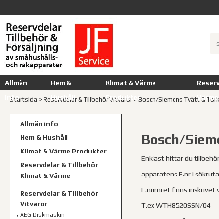
Allmän
Hem &
Klimat & Värme
Reserv
info
Hushåll
Produkter
Värme
Startsida
>
Reservdelar & Tillbehör Vitvaror
>
Bosch/Siemens Tvätt & Tor
Allmän info
Bosch/Sieme
Hem & Hushåll
Klimat & Värme Produkter
Enklast hittar du tillbehö
Reservdelar & Tillbehör
apparatens E.nr i sökrutan
Klimat & Värme
E.numret finns inskrivet 
Reservdelar & Tillbehör
Vitvaror
T.ex WTH8520SSN/04
AEG Diskmaskin