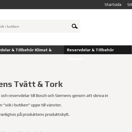
Startsida
Si
delar & Tillbehör Klimat &
Reservdelar & Tillbehör
Vitvaror
k
ns Tvätt & Tork
r och reservdelar till Bosch och Siemens genom att skriva in
 "sök i butiken" uppe till vänster.
vanligtvis på produktens produktskylt.