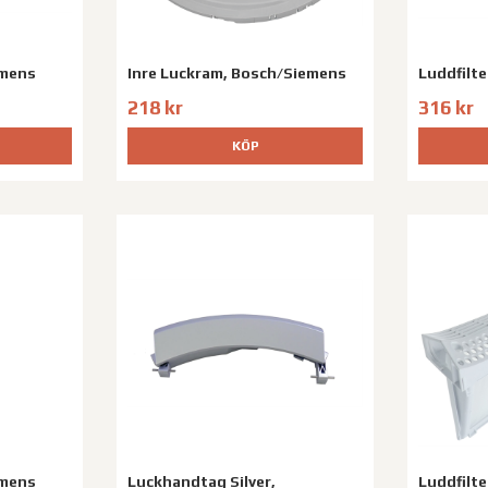
emens
Inre Luckram, Bosch/Siemens
Luddfilt
218 kr
316 kr
KÖP
emens
Luckhandtag Silver,
Luddfilt