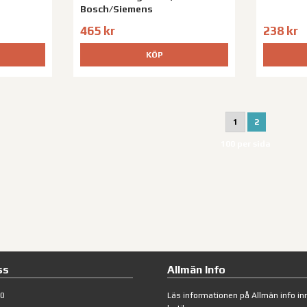
Bosch/Siemens
465 kr
238 kr
KÖP
1
2
100 per sida
ss
Allmän Info
40
Läs informationen på
Allmän info
inn