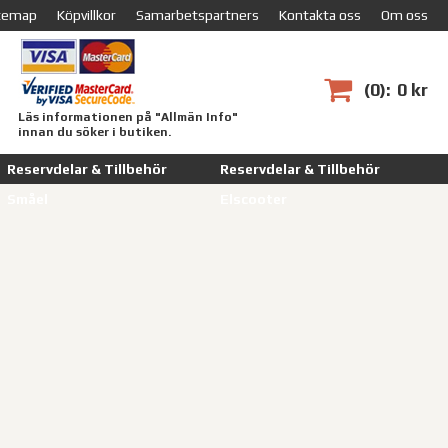
temap
Köpvillkor
Samarbetspartners
Kontakta oss
Om oss
0
0 kr
Läs informationen på "Allmän Info"
innan du söker i butiken.
Reservdelar & Tillbehör
Reservdelar & Tillbehör
Småel
Elscooter