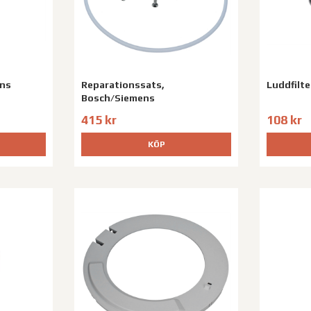
ens
Reparationssats,
Luddfilt
Bosch/Siemens
415 kr
108 kr
KÖP