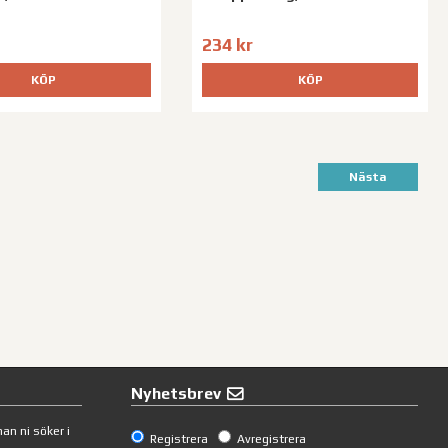
234 kr
KÖP
KÖP
Nästa
Nyhetsbrev
an ni söker i
Registrera
Avregistrera