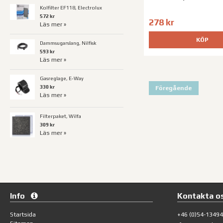
Kolfilter EF118, Electrolux
572 kr
278 kr
Läs mer »
KÖP
Dammsugarslang, Nilfisk
593 kr
Läs mer »
Gasreglage, E-Way
330 kr
Föregående
Läs mer »
Filterpaket, Wilfa
309 kr
Läs mer »
Info
Kontakta o
Startsida
+46 (0)54-1349