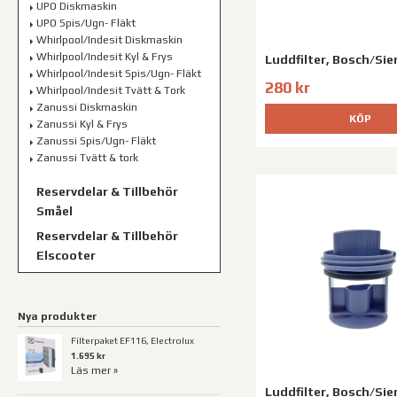
UPO Diskmaskin
UPO Spis/Ugn- Fläkt
Whirlpool/Indesit Diskmaskin
Whirlpool/Indesit Kyl & Frys
Luddfilter, Bosch/Si
Whirlpool/Indesit Spis/Ugn- Fläkt
280 kr
Whirlpool/Indesit Tvätt & Tork
Zanussi Diskmaskin
KÖP
Zanussi Kyl & Frys
Zanussi Spis/Ugn- Fläkt
Zanussi Tvätt & tork
Reservdelar & Tillbehör
Småel
Reservdelar & Tillbehör
Elscooter
Nya produkter
Filterpaket EF116, Electrolux
1.695 kr
Läs mer »
Luddfilter, Bosch/Si