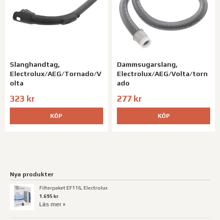
Slanghandtag,
Dammsugarslang,
Electrolux/AEG/Tornado/V
Electrolux/AEG/Volta/torn
olta
ado
323 kr
277 kr
KÖP
KÖP
Nya produkter
Filterpaket EF116, Electrolux
1.695 kr
Läs mer »