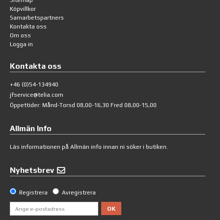
Köpvillkor
Samarbetspartners
Kontakta oss
Om oss
Logga in
Kontakta oss
+46 (0)54-134940
jfservice@telia.com
Öppettider: Månd-Torsd 08,00-16,30 Fred 08,00-15,00
Allmän Info
Läs informationen på
Allmän info
innan ni söker i butiken.
Nyhetsbrev
Registrera
Avregistrera
OK