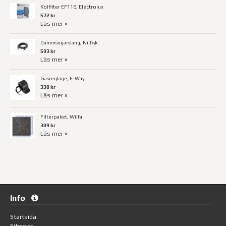
Kolfilter EF118, Electrolux
572 kr
Läs mer »
Dammsugarslang, Nilfisk
593 kr
Läs mer »
Gasreglage, E-Way
330 kr
Läs mer »
Filterpaket, Wilfa
309 kr
Läs mer »
Info
Startsida
Sitemap