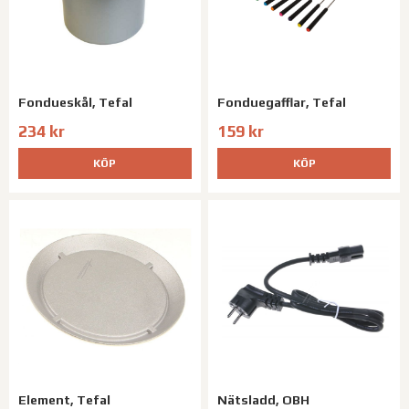
Fondueskål, Tefal
Fonduegafflar, Tefal
234 kr
159 kr
KÖP
KÖP
Element, Tefal
Nätsladd, OBH