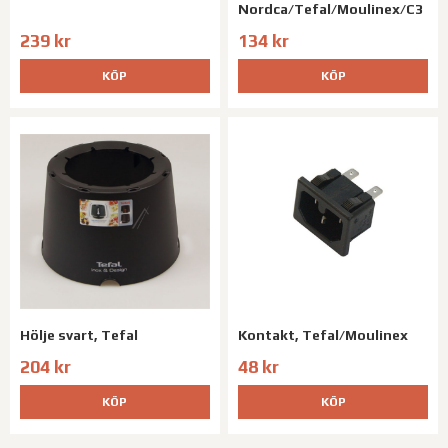
Nordca/Tefal/Moulinex/C3
239 kr
134 kr
KÖP
KÖP
Hölje svart, Tefal
Kontakt, Tefal/Moulinex
204 kr
48 kr
KÖP
KÖP